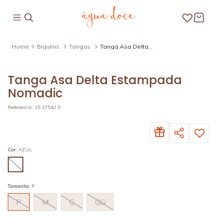
Biquínis
Tangas
Tanga Asa Delta
Estampada Nomadic
Tanga Asa Delta Estampada
Nomadic
Referência
:
15.17542.9
Cor
:
AZUL
Tamanho
:
P
P
M
G
GG