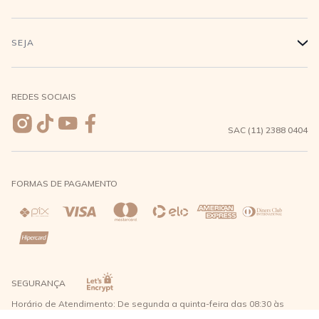
Conecte-se
Minha Conta
Compra Segura
SEJA
+
Meus pedidos
Formas de Pagamento
Seja uma revendedora
REDES SOCIAIS
Wishlist
Entrega e Frete
SAC (11) 2388 0404
Trocas e Devoluções
FORMAS DE PAGAMENTO
Direito de Arrependimento
Política de Privacidade
Regras promocionais
SEGURANÇA
Horário de Atendimento: De segunda a quinta-feira das 08:30 às
17:30 e sexta-feira até as 16:30, exceto feriados - Rua Alpont, 428