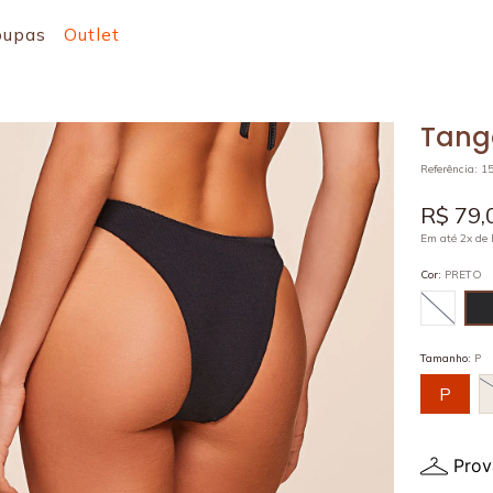
oupas
Outlet
Tanga
Referência
:
1
R$
79
,
Em até
2
x de
Cor
:
PRETO
Tamanho
:
P
P
Prov