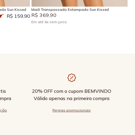
ada Sun Kissed
Maiô Transpassado Estampado Sun Kissed
R$
369
,
90
R$ 159,90
Em até
6
x
sem juros
tis
20% OFF com o cupom BEMVINDO
ompra
Válido apenas na primeira compra
ução
Regras promocionais