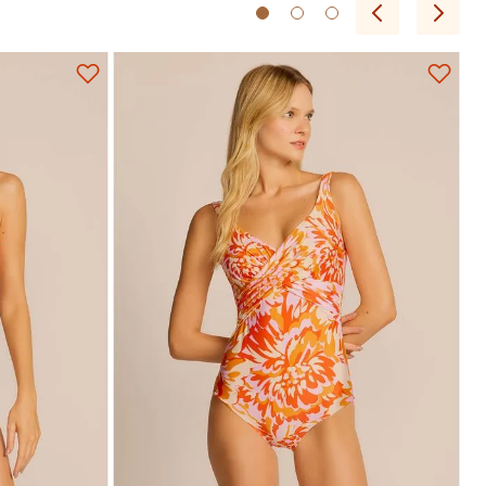
P
M
G
GG
EG
Adicionar na sacola