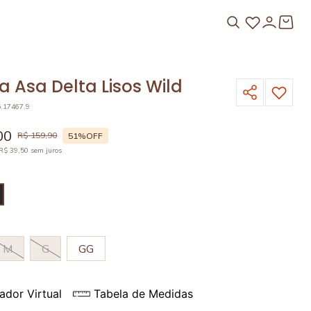
 Asa Delta Lisos Wild
5.17467.9
00
R$
159
,
90
51%
OFF
R$
39
,
50
sem juros
M
G
GG
ador Virtual
Tabela de Medidas