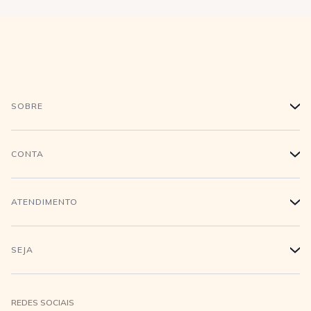
SOBRE
+
História
CONTA
+
Trabalhe conosco
Login
ATENDIMENTO
+
Conecte-se
Minha Conta
Compra Segura
SEJA
+
Meus pedidos
Formas de Pagamento
Seja uma revendedora
REDES SOCIAIS
Wishlist