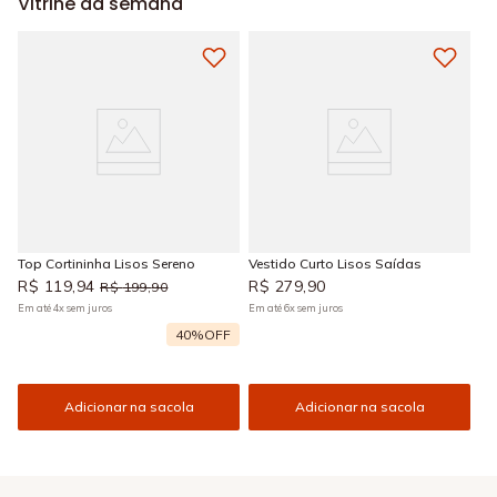
Vitrine da semana
Top Cortininha Lisos Sereno
Vestido Curto Lisos Saídas
R$
119
,
94
R$
279
,
90
R$
199
,
90
Em até
4
x
sem juros
Em até
6
x
sem juros
40%
OFF
Adicionar na sacola
Adicionar na sacola