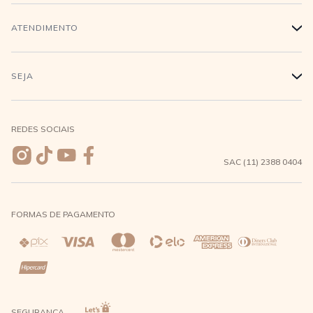
Trabalhe conosco
Login
ATENDIMENTO
+
Conecte-se
Minha Conta
Compra Segura
SEJA
+
Meus pedidos
Formas de Pagamento
Seja uma revendedora
REDES SOCIAIS
Wishlist
Entrega e Frete
SAC (11) 2388 0404
Trocas e Devoluções
FORMAS DE PAGAMENTO
Direito de Arrependimento
Política de Privacidade
Regras promocionais
SEGURANÇA