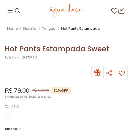
Biquínis
Tangas
Hot Pants Estampada
Sweet
Hot Pants Estampada Sweet
Referência
:
15.17072.9
R$
79
,
00
R$
159
,
90
51%
OFF
Em até
2
x de
R$
39
,
50
sem juros
Cor
:
AZUL
Tamanho
:
P