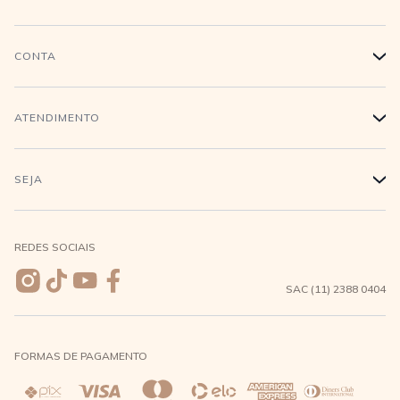
História
CONTA
+
Trabalhe conosco
Login
ATENDIMENTO
+
Conecte-se
Minha Conta
Compra Segura
SEJA
+
Meus pedidos
Formas de Pagamento
Seja uma revendedora
REDES SOCIAIS
Wishlist
Entrega e Frete
SAC (11) 2388 0404
Trocas e Devoluções
FORMAS DE PAGAMENTO
Direito de Arrependimento