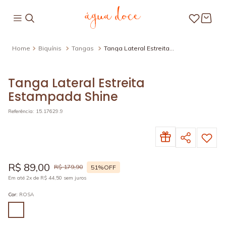
Biquínis
Tangas
Tanga Lateral Estreita
Estampada Shine
Tanga Lateral Estreita
Estampada Shine
Referência
:
15.17629.9
R$
89
,
00
R$
179
,
90
51%
OFF
Em até
2
x de
R$
44
,
50
sem juros
Cor
:
ROSA