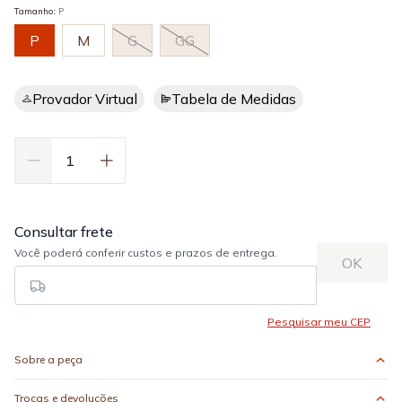
Tamanho
:
P
P
M
G
GG
Provador Virtual
Tabela de Medidas
Sobre a peça
Trocas e devoluções