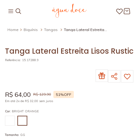
Biquínis
Tangas
Tanga Lateral Estreita
Lisos Rustic
Tanga Lateral Estreita Lisos Rustic
Referência
:
15.17288.9
R$
64
,
00
R$
129
,
90
51%
OFF
Em até
2
x de
R$
32
,
00
sem juros
Cor
:
BRIGHT ORANGE
Tamanho
:
GG