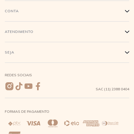
História
CONTA
+
Trabalhe conosco
Login
ATENDIMENTO
+
Conecte-se
Minha Conta
Compra Segura
SEJA
+
Meus pedidos
Formas de Pagamento
Seja uma revendedora
REDES SOCIAIS
Wishlist
Entrega e Frete
SAC (11) 2388 0404
Trocas e Devoluções
FORMAS DE PAGAMENTO
Direito de Arrependimento
Política de Privacidade