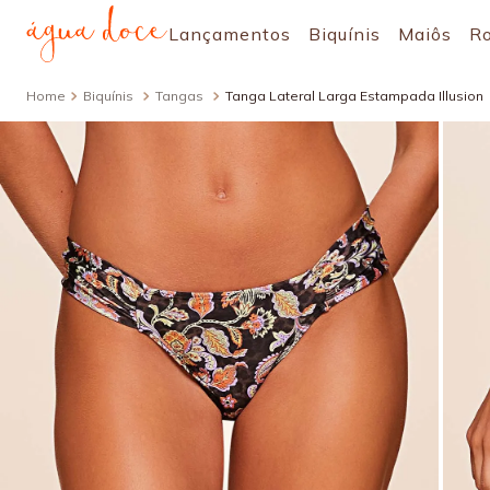
Lançamentos
Biquínis
Maiôs
R
Biquínis
Tangas
Tanga Lateral Larga Estampada Illusion