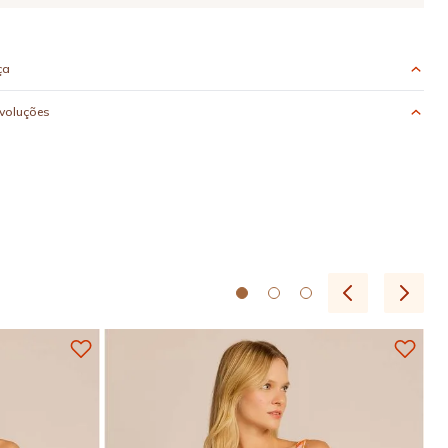
ça
evoluções