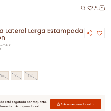
a Lateral Larga Estampada
on
5.17427.9
M
M
G
GG
ção está esgotada por enquanto,
Avise-me quando voltar
emos te avisar quando voltar!