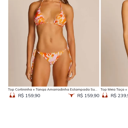
Adicionar na sacola
Top Cortininha + Tanga Amarradinha Estampada Sun
Top Meia Taça +
Kissed
Kissed
R$ 159,90
R$ 159,90
R$ 239,