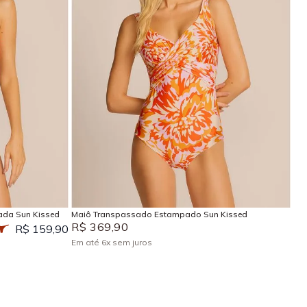
P
M
G
GG
EG
Adicionar na sacola
ada Sun Kissed
Maiô Transpassado Estampado Sun Kissed
R$
369
,
90
R$ 159,90
Em até
6
x
sem juros