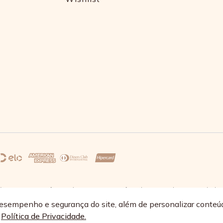
s 17:30 e sexta-feira até as 16:30, exceto feriados - Rua Alpont, 428 nível 
68/0064-89
esempenho e segurança do site, além de personalizar conteú
a
Política de Privacidade.