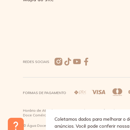
REDES SOCIAIS
FORMAS DE PAGAMENTO
Horário de Atendimento: De segunda a quinta-feira das 08:30 à
Doce Comércio de Roupas e Acessórios Ltda - CNPJ: 57.484.7
Coletamos dados para melhorar o d
anúncios. Você pode conferir noss
© Água Doce 2026 - Todos os direitos reservados