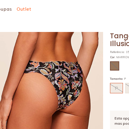
oupas
Outlet
Tang
Illusi
Referência
:
1
Cor
:
MARRO
Tamanho
:
P
P
Esta op
mas pod