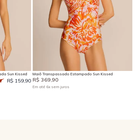
P
M
G
GG
EG
Adicionar na sacola
ada Sun Kissed
Maiô Transpassado Estampado Sun Kissed
R$
369
,
90
R$ 159,90
Em até
6
x
sem juros