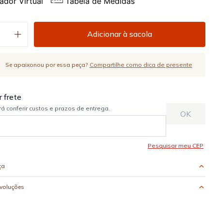
ador Virtual
Tabela de Medidas
Adicionar à sacola
Se apaixonou por essa peça?
Compartilhe como dica de presente
ça
evoluções