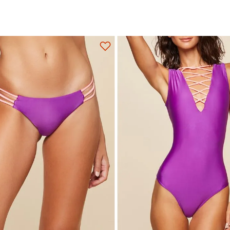
P
M
G
P
M
G