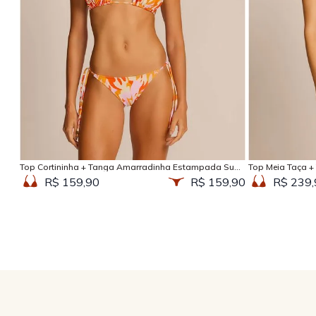
Adicionar na sacola
Top Cortininha + Tanga Amarradinha Estampada Sun
Top Meia Taça +
Kissed
Kissed
R$ 159,90
R$ 159,90
R$ 239,