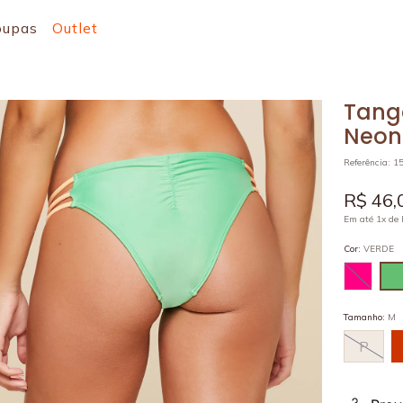
oupas
Outlet
Tanga
Neon
Referência
:
1
R$
46
,
Em até
1
x de
Cor
:
VERDE
Tamanho
:
M
P