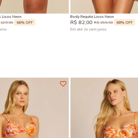
Adicionar na sacola
Adicionar na sacola
 Lisos Neon
Body Regata Lisos Neon
R$
82
,
00
66%
OFF
68%
OFF
129
,
00
R$
259
,
00
uros
Em até
2
x
sem juros