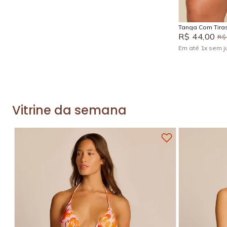
Tanga Com Tiras
R$
44
,
00
R$
Em até
1
x
sem j
Vitrine da semana