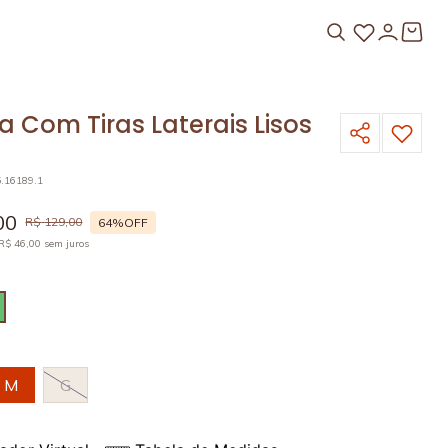
 Com Tiras Laterais Lisos
5.16189.1
00
R$
129
,
00
64%
OFF
R$
46
,
00
sem juros
M
G