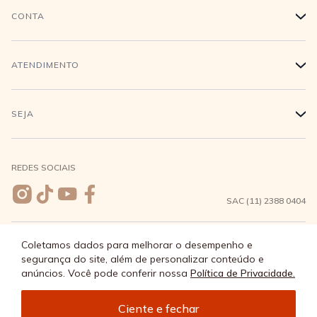
História
CONTA
+
Trabalhe conosco
Login
ATENDIMENTO
+
Conecte-se
Minha Conta
Compra Segura
SEJA
+
Meus pedidos
Formas de Pagamento
Seja uma revendedora
REDES SOCIAIS
Wishlist
Entrega e Frete
SAC (11) 2388 0404
Trocas e Devoluções
Coletamos dados para melhorar o desempenho e
FORMAS DE PAGAMENTO
segurança do site, além de personalizar conteúdo e
Direito de Arrependimento
anúncios. Você pode conferir nossa
Política de Privacidade.
Política de Privacidade
Adicionar à sacola
Ciente e fechar