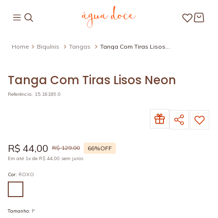
Biquínis
Tangas
Tanga Com Tiras Lisos
Neon
Tanga Com Tiras Lisos Neon
Referência
:
15.16189.0
R$
44
,
00
R$
129
,
00
66%
OFF
Em até
1
x de
R$
44
,
00
sem juros
Cor
:
ROXO
Tamanho
:
P