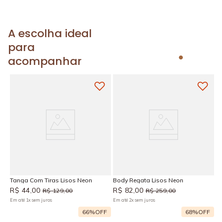
A escolha ideal
para
acompanhar
Tanga Com Tiras Lisos Neon
Body Regata Lisos Neon
R$
44
,
00
R$
82
,
00
R$
129
,
00
R$
259
,
00
Em até
1
x
sem juros
Em até
2
x
sem juros
66%
OFF
68%
OFF