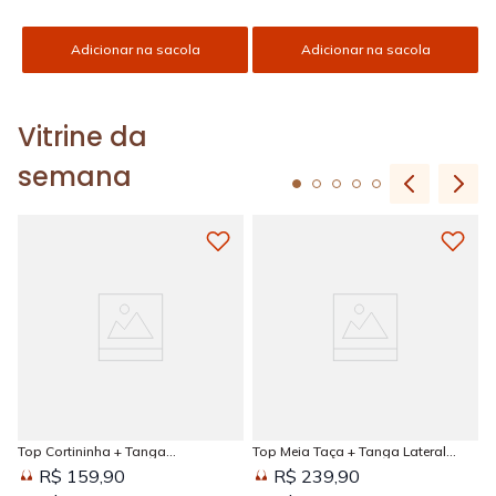
Adicionar na sacola
Adicionar na sacola
Vitrine da
semana
Top Cortininha + Tanga
Top Meia Taça + Tanga Lateral
Amarradinha Estampada Sun
Larga Estampada Sun Kissed
R$ 159,90
R$ 239,90
Kissed