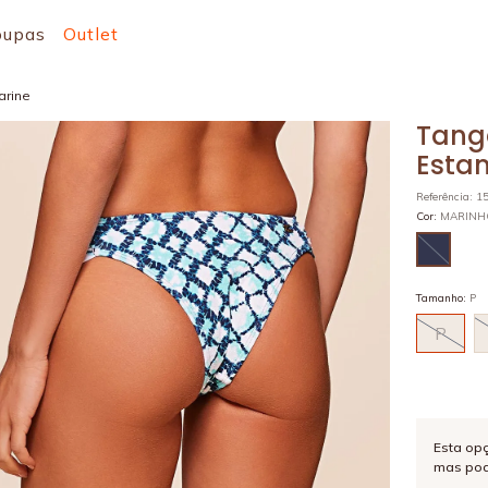
oupas
Outlet
arine
Tang
Esta
Referência
:
1
Cor
:
MARIN
Tamanho
:
P
P
Esta op
mas pod