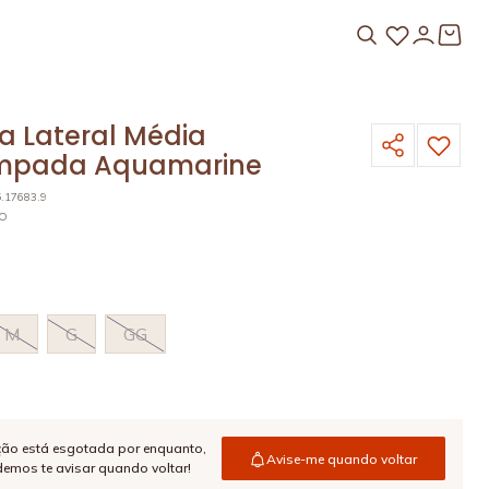
a Lateral Média
mpada Aquamarine
5.17683.9
HO
M
G
GG
ção está esgotada por enquanto,
Avise-me quando voltar
emos te avisar quando voltar!