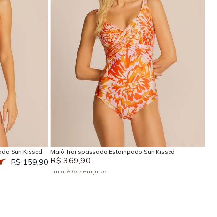
P
M
G
GG
EG
Adicionar na sacola
ada Sun Kissed
Maiô Transpassado Estampado Sun Kissed
R$
369
,
90
R$ 159,90
Em até
6
x
sem juros