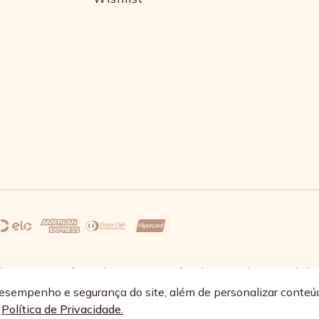
s 17:30 e sexta-feira até as 16:30, exceto feriados - Rua Alpont, 428 nível 
68/0064-89
esempenho e segurança do site, além de personalizar conteú
a
Política de Privacidade.