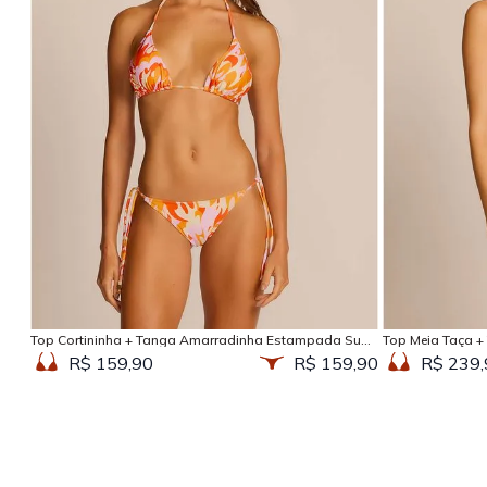
Adicionar na sacola
Top Cortininha + Tanga Amarradinha Estampada Sun
Top Meia Taça +
Kissed
Kissed
R$ 159,90
R$ 159,90
R$ 239,