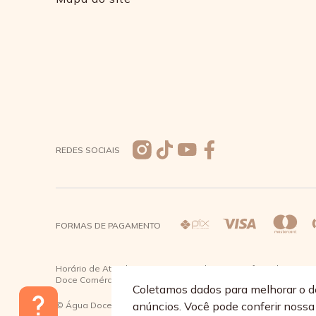
REDES SOCIAIS
FORMAS DE PAGAMENTO
Horário de Atendimento: De segunda a quinta-feira das 08:30 à
Doce Comércio de Roupas e Acessórios Ltda - CNPJ: 57.484.7
Coletamos dados para melhorar o d
anúncios. Você pode conferir noss
© Água Doce 2026 - Todos os direitos reservados