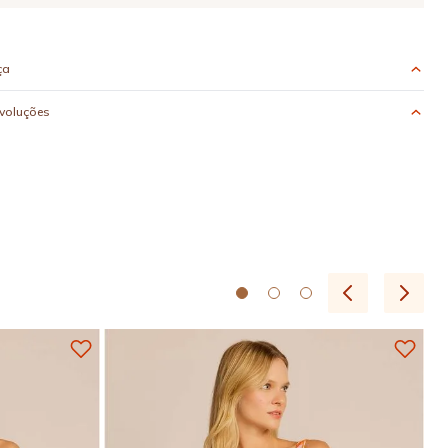
ça
evoluções