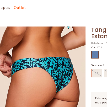
oupas
Outlet
Tang
Esta
Referência
:
1
Cor
:
AZUL
Tamanho
:
P
P
Esta op
mas pod