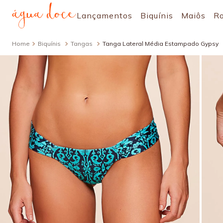
Lançamentos
Biquínis
Maiôs
R
Biquínis
Tangas
Tanga Lateral Média Estampado Gypsy