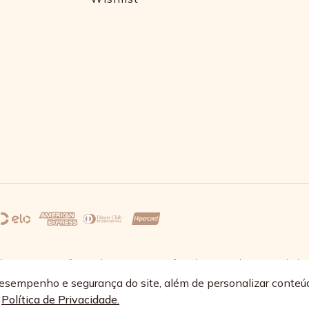
s 17:30 e sexta-feira até as 16:30, exceto feriados - Rua Alpont, 428 nível 
68/0064-89
esempenho e segurança do site, além de personalizar conteú
a
Política de Privacidade.