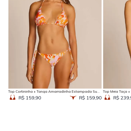
Adicionar na sacola
Top Cortininha + Tanga Amarradinha Estampada Sun
Top Meia Taça +
Kissed
Kissed
R$ 159,90
R$ 159,90
R$ 239,