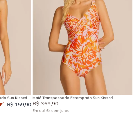
P
M
G
GG
EG
Adicionar na sacola
ada Sun Kissed
Maiô Transpassado Estampado Sun Kissed
R$
369
,
90
R$ 159,90
Em até
6
x
sem juros