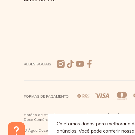
REDES SOCIAIS
FORMAS DE PAGAMENTO
Horário de Atendimento: De segunda a quinta-feira das 08:30 à
Doce Comércio de Roupas e Acessórios Ltda - CNPJ: 57.484.7
Coletamos dados para melhorar o d
anúncios. Você pode conferir noss
© Água Doce 2026 - Todos os direitos reservados