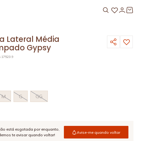
a Lateral Média
mpado Gypsy
5.17523.9
M
G
GG
ção está esgotada por enquanto,
Avise-me quando voltar
emos te avisar quando voltar!