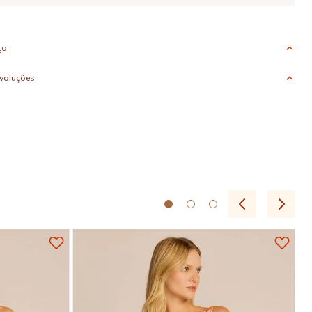
ça
evoluções