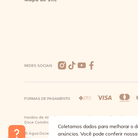
REDES SOCIAIS
FORMAS DE PAGAMENTO
Horário de Atendimento: De segunda a quinta-feira das 08:30 à
Doce Comércio de Roupas e Acessórios Ltda - CNPJ: 57.484.7
Coletamos dados para melhorar o d
anúncios. Você pode conferir noss
© Água Doce 2026 - Todos os direitos reservados