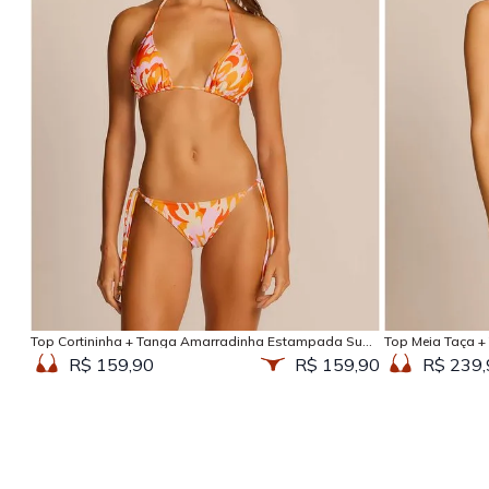
Adicionar na sacola
Top Cortininha + Tanga Amarradinha Estampada Sun
Top Meia Taça +
Kissed
Kissed
R$ 159,90
R$ 159,90
R$ 239,