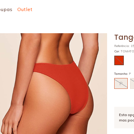
oupas
Outlet
Tanga
Referência
:
1
Cor
:
TOMAT
Tamanho
:
P
P
Esta op
mas pod