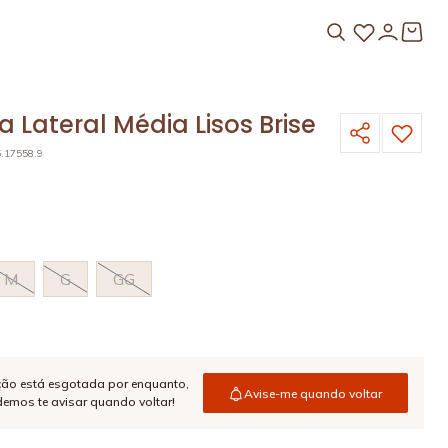
 Lateral Média Lisos Brise
5.17558.9
O
M
G
GG
ção está esgotada por enquanto,
Avise-me quando voltar
emos te avisar quando voltar!