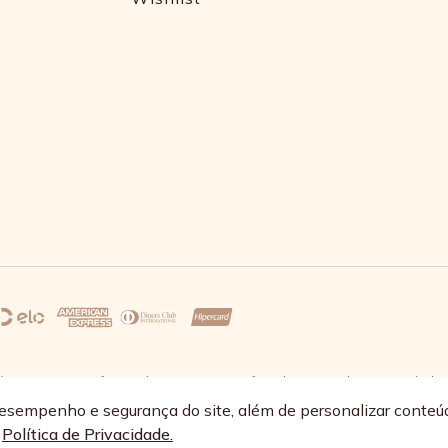
s 17:30 e sexta-feira até as 16:30, exceto feriados - Rua Alpont, 428 nível 
68/0064-89
esempenho e segurança do site, além de personalizar conteú
a
Política de Privacidade.