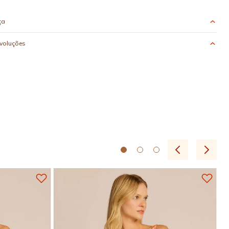
ça
evoluções