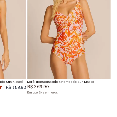
P
M
G
GG
EG
Adicionar na sacola
ada Sun Kissed
Maiô Transpassado Estampado Sun Kissed
R$
369
,
90
R$ 159,90
Em até
6
x
sem juros