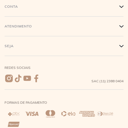
História
CONTA
+
Trabalhe conosco
Login
ATENDIMENTO
+
Conecte-se
Minha Conta
Compra Segura
SEJA
+
Meus pedidos
Formas de Pagamento
Seja uma revendedora
REDES SOCIAIS
Wishlist
Entrega e Frete
SAC (11) 2388 0404
Trocas e Devoluções
FORMAS DE PAGAMENTO
Direito de Arrependimento
Política de Privacidade