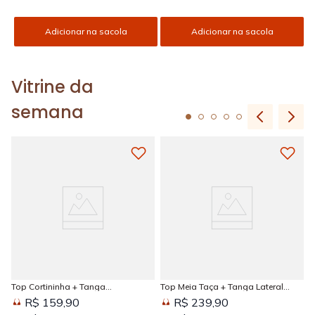
Adicionar na sacola
Adicionar na sacola
Vitrine da
semana
Top Cortininha + Tanga
Top Meia Taça + Tanga Lateral
Amarradinha Estampada Sun
Larga Estampada Sun Kissed
R$ 159,90
R$ 239,90
Kissed