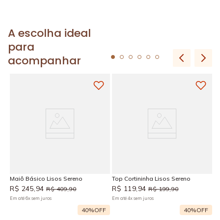
A escolha ideal
para
acompanhar
H
R
Em
Maiô Básico Lisos Sereno
Top Cortininha Lisos Sereno
R$
245
,
94
R$
119
,
94
R$
409
,
90
R$
199
,
90
Em até
6
x
sem juros
Em até
4
x
sem juros
F
40%
OFF
40%
OFF