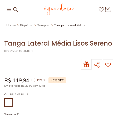
Biquínis
Tangas
Tanga Lateral Média
Lisos Sereno
Tanga Lateral Média Lisos Sereno
Referência
:
15.28280.1
R$
119
,
94
R$
199
,
90
40%
OFF
Em até
4
x de
R$
29
,
98
sem juros
Cor
:
BRIGHT BLUE
Tamanho
:
P