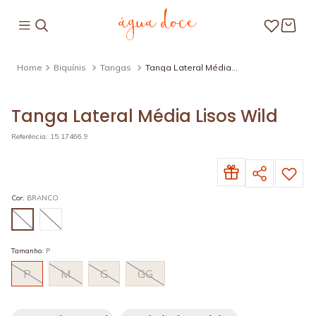
Biquínis
Tangas
Tanga Lateral Média
Lisos Wild
Tanga Lateral Média Lisos Wild
Referência
:
15.17466.9
Cor
:
BRANCO
Tamanho
:
P
P
M
G
GG