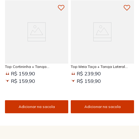
Top Cortininha + Tanga
Top Meia Taça + Tanga Lateral
Amarradinha Estampada Sun
Larga Estampada Sun Kissed
R$ 159,90
R$ 239,90
Kissed
R$ 159,90
R$ 159,90
Adicionar na sacola
Adicionar na sacola