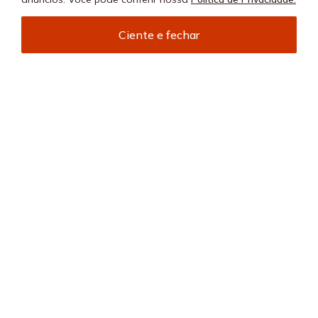
História
CONTA
+
Ciente e fechar
Trabalhe conosco
Login
ATENDIMENTO
+
Conecte-se
Minha Conta
Compra Segura
SEJA
+
Meus pedidos
Formas de Pagamento
Seja uma revendedora
REDES SOCIAIS
Wishlist
Entrega e Frete
SAC (11) 2388 0404
Trocas e Devoluções
FORMAS DE PAGAMENTO
Direito de Arrependimento
Política de Privacidade