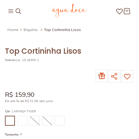
Biquínis
Top Cortininha Lisos
Top Cortininha Lisos
Referência
:
15.16399.1
R$
159
,
90
Em até
5
x de
R$
31
,
98
sem juros
Cor
:
LARANJA TIGER
Tamanho
:
P