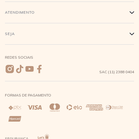
Trabalhe conosco
Login
ATENDIMENTO
+
Conecte-se
Minha Conta
Compra Segura
SEJA
+
Meus pedidos
Formas de Pagamento
Seja uma revendedora
REDES SOCIAIS
Wishlist
Entrega e Frete
SAC (11) 2388 0404
Trocas e Devoluções
FORMAS DE PAGAMENTO
Direito de Arrependimento
Política de Privacidade
Regras promocionais
SEGURANÇA