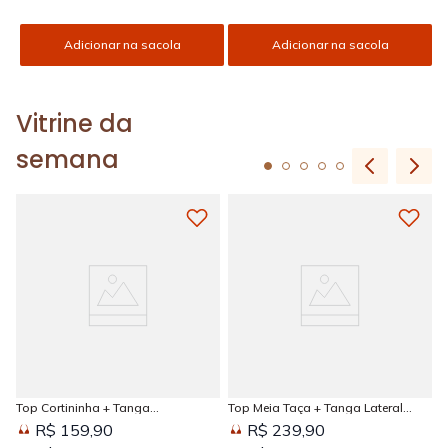
Adicionar na sacola
Adicionar na sacola
Vitrine da
semana
Top Cortininha + Tanga
Top Meia Taça + Tanga Lateral
Amarradinha Estampada Sun
Larga Estampada Sun Kissed
R$ 159,90
R$ 239,90
Kissed