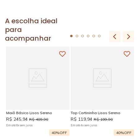
A escolha ideal
para
acompanhar
H
R
Em
Maiô Básico Lisos Sereno
Top Cortininha Lisos Sereno
R$
245
,
94
R$
119
,
94
R$
409
,
90
R$
199
,
90
Em até
6
x
sem juros
Em até
4
x
sem juros
F
40%
OFF
40%
OFF