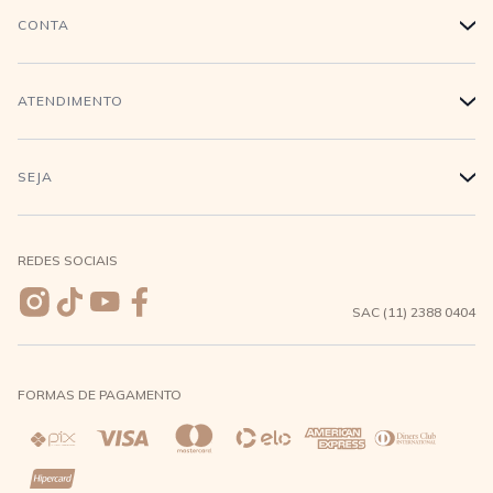
História
CONTA
+
Trabalhe conosco
Login
ATENDIMENTO
+
Conecte-se
Minha Conta
Compra Segura
SEJA
+
Meus pedidos
Formas de Pagamento
Seja uma revendedora
REDES SOCIAIS
Wishlist
Entrega e Frete
SAC (11) 2388 0404
Trocas e Devoluções
FORMAS DE PAGAMENTO
Direito de Arrependimento
Política de Privacidade