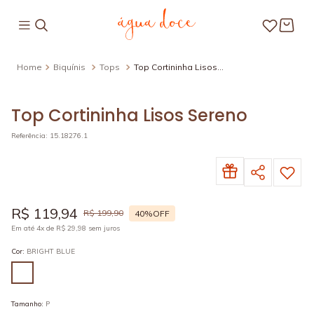
Biquínis
Tops
Top Cortininha Lisos
Sereno
Top Cortininha Lisos Sereno
Referência
:
15.18276.1
R$
119
,
94
R$
199
,
90
40%
OFF
Em até
4
x de
R$
29
,
98
sem juros
Cor
:
BRIGHT BLUE
Tamanho
:
P