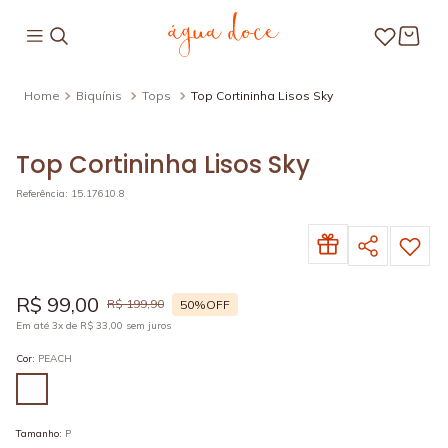
Biquínis
Tops
Top Cortininha Lisos Sky
Top Cortininha Lisos Sky
Referência
:
15.17610.8
R$
99
,
00
R$
199
,
90
50%
OFF
Em até
3
x de
R$
33
,
00
sem juros
Cor
:
PEACH
Tamanho
:
P