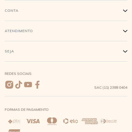
História
CONTA
+
Trabalhe conosco
Login
ATENDIMENTO
+
Conecte-se
Minha Conta
Compra Segura
SEJA
+
Meus pedidos
Formas de Pagamento
Seja uma revendedora
REDES SOCIAIS
Wishlist
Entrega e Frete
SAC (11) 2388 0404
Trocas e Devoluções
FORMAS DE PAGAMENTO
Direito de Arrependimento
Política de Privacidade