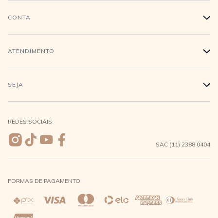
História
CONTA
+
Trabalhe conosco
Login
ATENDIMENTO
+
Conecte-se
Minha Conta
Compra Segura
SEJA
+
Meus pedidos
Formas de Pagamento
Seja uma revendedora
REDES SOCIAIS
Wishlist
Entrega e Frete
SAC (11) 2388 0404
Trocas e Devoluções
FORMAS DE PAGAMENTO
Direito de Arrependimento
Política de Privacidade