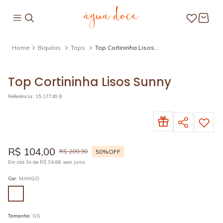
Biquínis
Tops
Top Cortininha Lisos
Sunny
Top Cortininha Lisos Sunny
Referência
:
15.17749.8
R$
104
,
00
R$
209
,
90
50%
OFF
Em até
3
x de
R$
34
,
66
sem juros
Cor
:
MANGO
Tamanho
:
GG