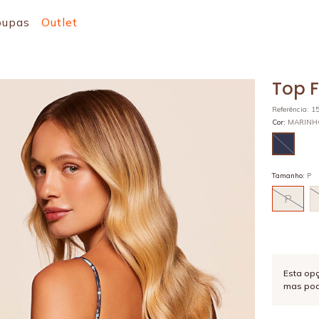
oupas
Outlet
Top 
Referência
:
1
Cor
:
MARIN
Tamanho
:
P
P
Esta op
mas pod