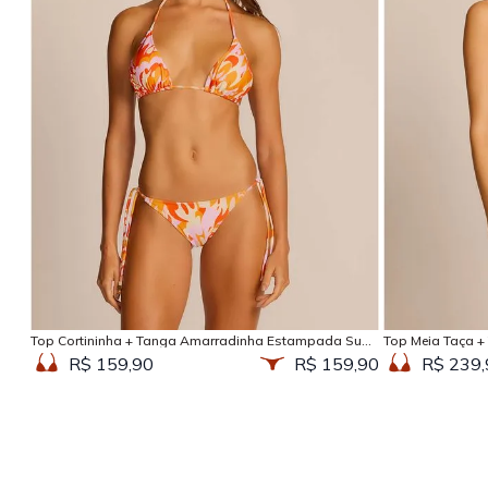
Adicionar na sacola
Top Cortininha + Tanga Amarradinha Estampada Sun
Top Meia Taça +
Kissed
Kissed
R$ 159,90
R$ 159,90
R$ 239,