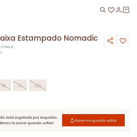
Faixa Estampado Nomadic
5.17541.8
HO
M
G
GG
ção está esgotada por enquanto,
Avise-me quando voltar
emos te avisar quando voltar!