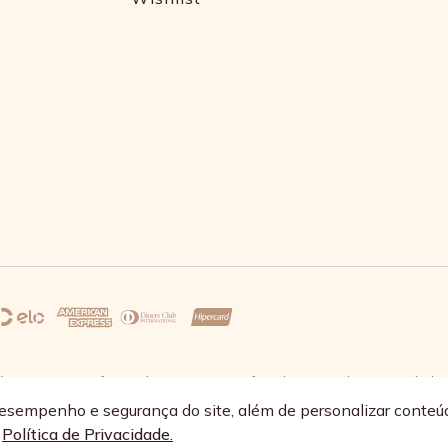
s 17:30 e sexta-feira até as 16:30, exceto feriados - Rua Alpont, 428 nível 
68/0064-89
esempenho e segurança do site, além de personalizar conteú
a
Política de Privacidade.