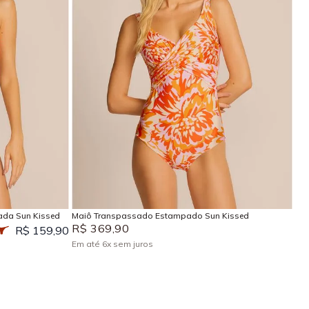
P
M
G
GG
EG
Adicionar na sacola
ada Sun Kissed
Maiô Transpassado Estampado Sun Kissed
R$
369
,
90
R$ 159,90
Em até
6
x
sem juros