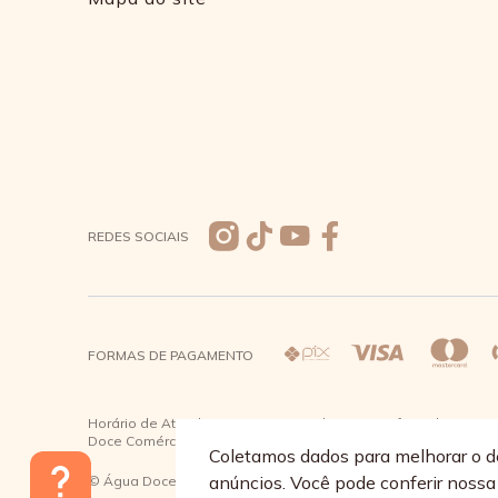
REDES SOCIAIS
FORMAS DE PAGAMENTO
Horário de Atendimento: De segunda a quinta-feira das 08:30 à
Doce Comércio de Roupas e Acessórios Ltda - CNPJ: 57.484.7
Coletamos dados para melhorar o d
anúncios. Você pode conferir noss
© Água Doce 2026 - Todos os direitos reservados