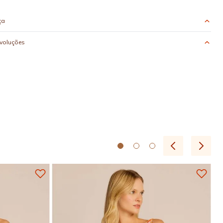
ça
evoluções