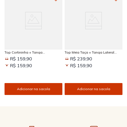
Top Cortininha + Tanga
Top Meia Taça + Tanga Lateral
Amarradinha Estampada Sun
Larga Estampada Sun Kissed
R$ 159,90
R$ 239,90
Kissed
R$ 159,90
R$ 159,90
Adicionar na sacola
Adicionar na sacola