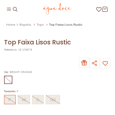
Biquínis
Tops
Top Faixa Lisos Rustic
Top Faixa Lisos Rustic
Referência
:
15.17287.8
Cor
:
BRIGHT ORANGE
Tamanho
:
P
P
M
G
GG