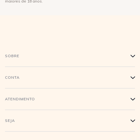
maiores de 18 anos.
SOBRE
+
História
CONTA
+
Trabalhe conosco
Login
ATENDIMENTO
+
Conecte-se
Minha Conta
Compra Segura
SEJA
+
Meus pedidos
Formas de Pagamento
Seja uma revendedora