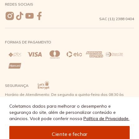
REDES SOCIAIS
Wishlist
Entrega e Frete
SAC (11) 2388 0404
Trocas e Devoluções
FORMAS DE PAGAMENTO
Direito de Arrependimento
Política de Privacidade
Regras promocionais
SEGURANÇA
Horário de Atendimento: De segunda a quinta-feira das 08:30 às
17:30 e sexta-feira até as 16:30, exceto feriados - Rua Alpont, 428
nível 2 - Bairro Capuava Mauá - São Paulo, CEP: 09380-115 - Água
Coletamos dados para melhorar o desempenho e
Doce Comércio de Roupas e Acessórios Ltda - CNPJ: 57.484.768/0064-
segurança do site, além de personalizar conteúdo e
89
anúncios. Você pode conferir nossa
Política de Privacidade.
© Água Doce 2026 - Todos os direitos reservados
Ciente e fechar