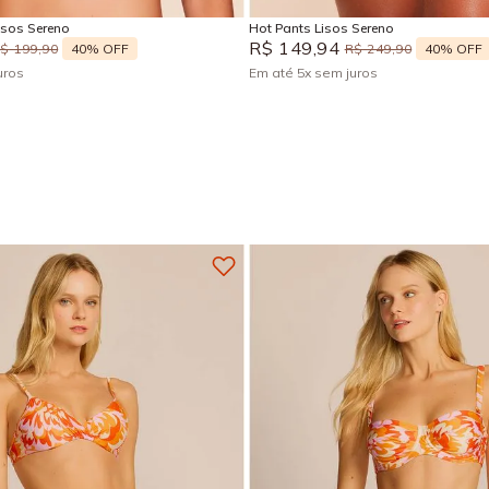
isos Sereno
Hot Pants Lisos Sereno
R$
149
,
94
40%
OFF
40%
OFF
R$
199
,
90
R$
249
,
90
uros
Em até
5
x
sem juros