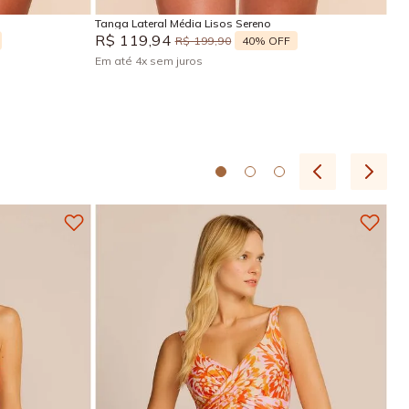
Tanga Lateral Média Lisos Sereno
R$
119
,
94
40%
OFF
R$
199
,
90
Em até
4
x
sem juros