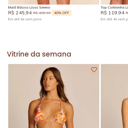
Maiô Básico Lisos Sereno
Top Cortininha L
R$
245
,
94
R$
119
,
94
40%
OFF
R$
409
,
90
Em até
6
x
sem juros
Em até
4
x
sem j
Vitrine da semana