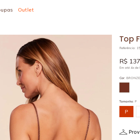
oupas
Outlet
Top F
Referência
:
1
R$
13
Em até
4
x de
Cor
:
BRONZ
Tamanho
:
P
P
Prov