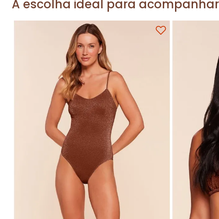
A escolha ideal para acompanhar
P
M
G
GG
P
Adicionar na sacola