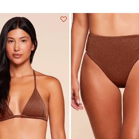
M
G
GG
P
M
G
Adicionar na sacola
Adicionar na sacola