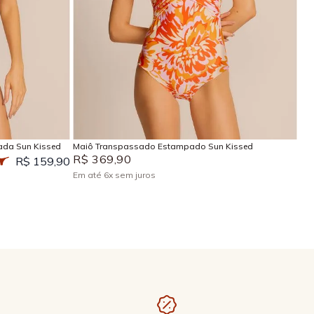
P
M
G
GG
EG
Adicionar na sacola
ada Sun Kissed
Maiô Transpassado Estampado Sun Kissed
R$
369
,
90
R$ 159,90
Em até
6
x
sem juros