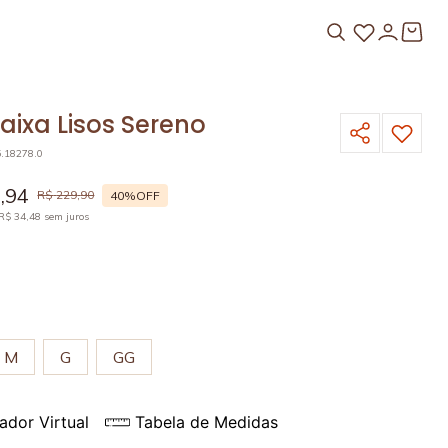
aixa Lisos Sereno
5.18278.0
7
,
94
R$
229
,
90
40%
OFF
R$
34
,
48
sem juros
E
M
G
GG
ador Virtual
Tabela de Medidas