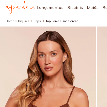
Lançamentos
Biquínis
Maiôs
R
Biquínis
Tops
Top Faixa Lisos Sereno