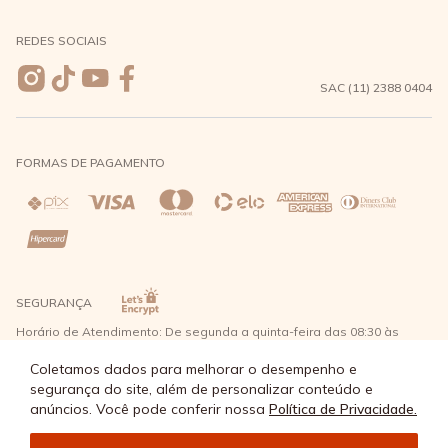
Formas de Pagamento
Seja uma revendedora
REDES SOCIAIS
Wishlist
Entrega e Frete
SAC (11) 2388 0404
Trocas e Devoluções
FORMAS DE PAGAMENTO
Direito de Arrependimento
Política de Privacidade
Regras promocionais
SEGURANÇA
Horário de Atendimento: De segunda a quinta-feira das 08:30 às
17:30 e sexta-feira até as 16:30, exceto feriados - Rua Alpont, 428
nível 2 - Bairro Capuava Mauá - São Paulo, CEP: 09380-115 - Água
Coletamos dados para melhorar o desempenho e
Doce Comércio de Roupas e Acessórios Ltda - CNPJ: 57.484.768/0064-
segurança do site, além de personalizar conteúdo e
89
anúncios. Você pode conferir nossa
Política de Privacidade.
© Água Doce 2026 - Todos os direitos reservados