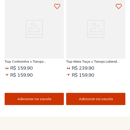
Top Cortininha + Tanga
Top Meia Taça + Tanga Lateral
Amarradinha Estampada Sun
Larga Estampada Sun Kissed
R$ 159,90
R$ 239,90
Kissed
R$ 159,90
R$ 159,90
Adicionar na sacola
Adicionar na sacola