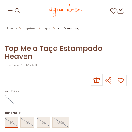
Biquínis
Tops
Top Meia Taça
Estampado Heaven
Top Meia Taça Estampado
Heaven
Referência
:
15.17506.8
Cor
:
AZUL
Tamanho
:
P
P
M
G
GG