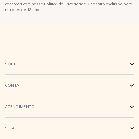
concorda com nossa
Política de Privacidade
. Cadastro exclusivo para
maiores de 18 anos.
SOBRE
+
História
CONTA
+
Trabalhe conosco
Login
ATENDIMENTO
+
Conecte-se
Minha Conta
Compra Segura
SEJA
+
Meus pedidos