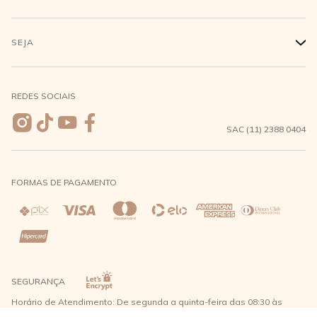
Conecte-se
Minha Conta
Compra Segura
SEJA
+
Meus pedidos
Formas de Pagamento
Seja uma revendedora
REDES SOCIAIS
Wishlist
Entrega e Frete
SAC (11) 2388 0404
Trocas e Devoluções
FORMAS DE PAGAMENTO
Direito de Arrependimento
Política de Privacidade
Regras promocionais
SEGURANÇA
Horário de Atendimento: De segunda a quinta-feira das 08:30 às
17:30 e sexta-feira até as 16:30, exceto feriados - Rua Alpont, 428