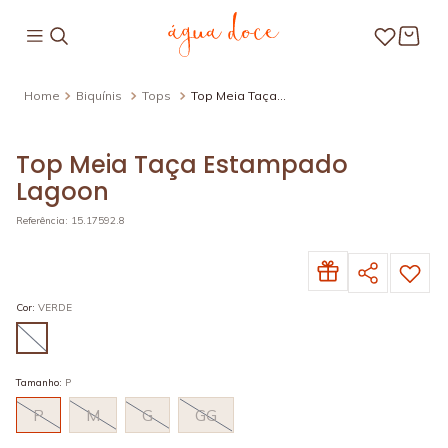
Biquínis
Tops
Top Meia Taça
Estampado Lagoon
Top Meia Taça Estampado
Lagoon
Referência
:
15.17592.8
Cor
:
VERDE
Tamanho
:
P
P
M
G
GG