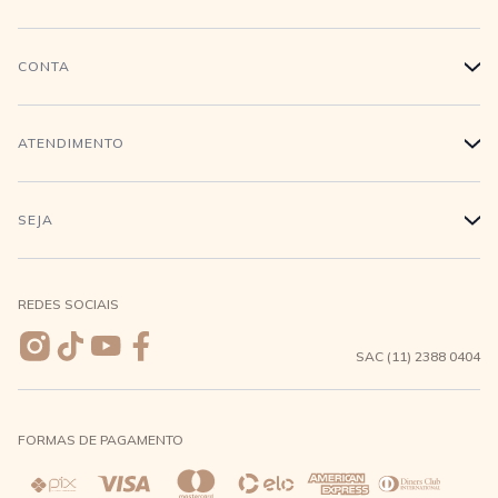
História
CONTA
+
Trabalhe conosco
Login
ATENDIMENTO
+
Conecte-se
Minha Conta
Compra Segura
SEJA
+
Meus pedidos
Formas de Pagamento
Seja uma revendedora
REDES SOCIAIS
Wishlist
Entrega e Frete
SAC (11) 2388 0404
Trocas e Devoluções
FORMAS DE PAGAMENTO
Direito de Arrependimento