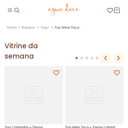
Biquínis
Tops
Top Meia Taça
Estampado Oásis
Vitrine da
semana
Top Cortininha + Tanga
Top Meia Taça + Tanga Lateral