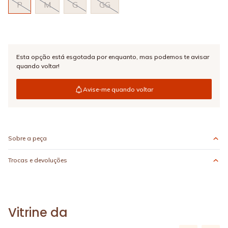
P
M
G
GG
Esta opção está esgotada por enquanto,
mas podemos te avisar
quando voltar!
Avise-me quando voltar
Sobre a peça
Trocas e devoluções
Vitrine da