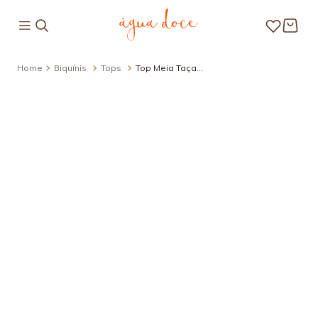
Biquínis
Tops
Top Meia Taça
Estampado Ocean