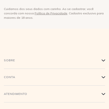
Cuidamos dos seus dados com carinho. Ao se cadastrar, você
concorda com nossa
Política de Privacidade
. Cadastro exclusivo para
maiores de 18 anos.
SOBRE
+
História
CONTA
+
Trabalhe conosco
Login
ATENDIMENTO
+
Conecte-se
Minha Conta
Compra Segura