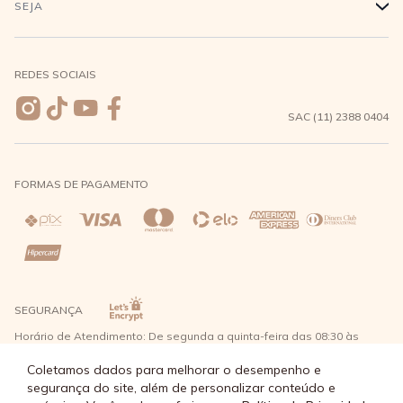
SEJA
+
Meus pedidos
Formas de Pagamento
Seja uma revendedora
REDES SOCIAIS
Wishlist
Entrega e Frete
SAC (11) 2388 0404
Trocas e Devoluções
FORMAS DE PAGAMENTO
Direito de Arrependimento
Política de Privacidade
Regras promocionais
SEGURANÇA
Horário de Atendimento: De segunda a quinta-feira das 08:30 às
17:30 e sexta-feira até as 16:30, exceto feriados - Rua Alpont, 428
nível 2 - Bairro Capuava Mauá - São Paulo, CEP: 09380-115 - Água
Coletamos dados para melhorar o desempenho e
Doce Comércio de Roupas e Acessórios Ltda - CNPJ: 57.484.768/0064-
segurança do site, além de personalizar conteúdo e
89