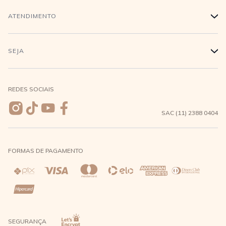
Trabalhe conosco
Login
ATENDIMENTO
+
Conecte-se
Minha Conta
Compra Segura
SEJA
+
Meus pedidos
Formas de Pagamento
Seja uma revendedora
REDES SOCIAIS
Wishlist
Entrega e Frete
SAC (11) 2388 0404
Trocas e Devoluções
FORMAS DE PAGAMENTO
Direito de Arrependimento
Política de Privacidade
Regras promocionais
SEGURANÇA