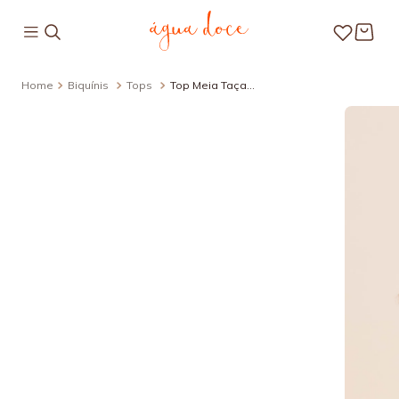
Biquínis
Tops
Top Meia Taça
Estampado Ocean