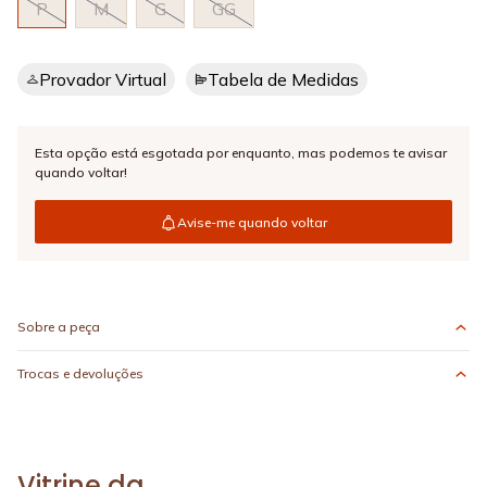
P
M
G
GG
Provador Virtual
Tabela de Medidas
Esta opção está esgotada por enquanto,
mas podemos te avisar
quando voltar!
Avise-me quando voltar
Sobre a peça
Trocas e devoluções
Vitrine da