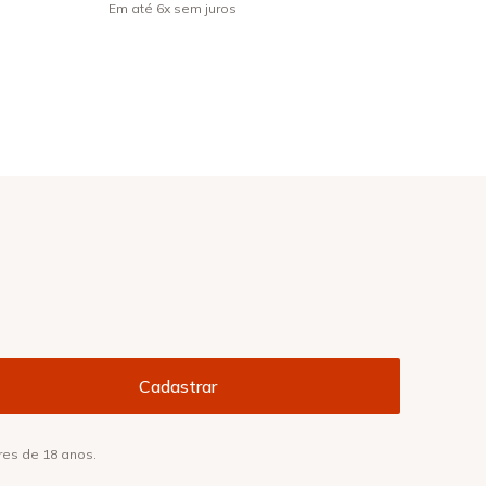
Em até
6
x
sem juros
res de 18 anos.