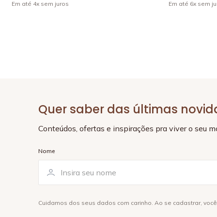
Em até
4
x
sem juros
Em até
6
x
sem ju
Quer saber das últimas novi
Conteúdos, ofertas e inspirações pra viver o seu 
Nome
Cuidamos dos seus dados com carinho. Ao se cadastrar, voc