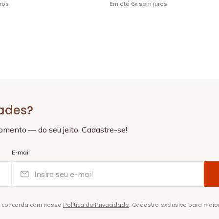
ros
Em até
6
x
sem juros
+
4
dades?
momento — do seu jeito. Cadastre-se!
E-mail
ê concorda com nossa
Política de Privacidade
. Cadastro exclusivo para maio