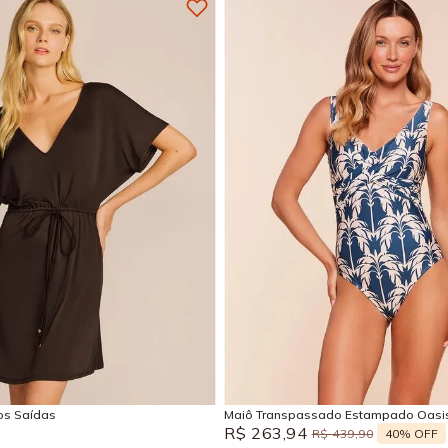
M
G
GG
P
M
EG
Adicionar na sacola
Adicionar na sacola
sos Saídas
Maiô Transpassado Estampado Oasi
R$
263
,
94
40%
OFF
R$
439
,
90