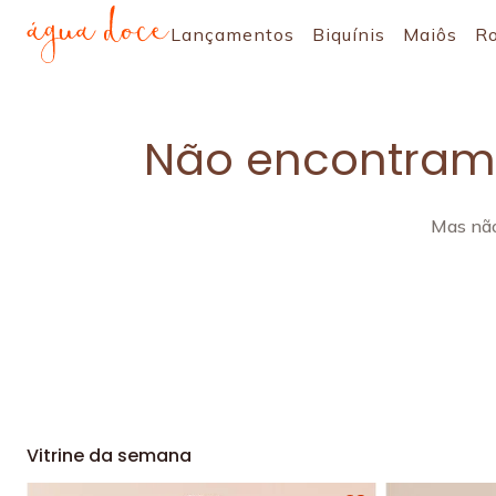
Lançamentos
Biquínis
Maiôs
R
Não encontramo
Mas não
Vitrine da semana