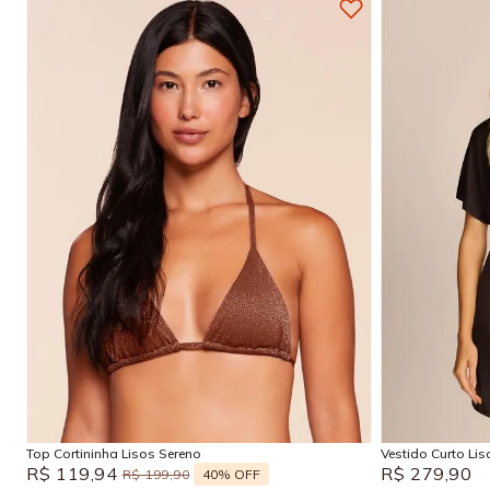
P
M
G
GG
P
Adicionar na sacola
Top Cortininha Lisos Sereno
Vestido Curto Li
R$
119
,
94
R$
279
,
90
40%
OFF
R$
199
,
90