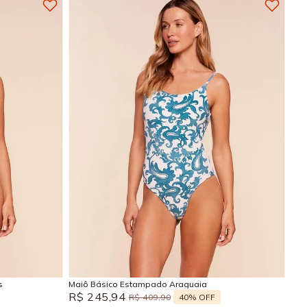
P
M
G
GG
Adicionar na sacola
s
Maiô Básico Estampado Araguaia
R$
245
,
94
40%
OFF
R$
409
,
90