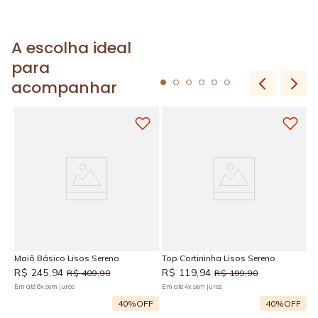
A escolha ideal
para
acompanhar
H
R
Em
Maiô Básico Lisos Sereno
Top Cortininha Lisos Sereno
R$
245
,
94
R$
119
,
94
R$
409
,
90
R$
199
,
90
Em até
6
x
sem juros
Em até
4
x
sem juros
F
40%
OFF
40%
OFF