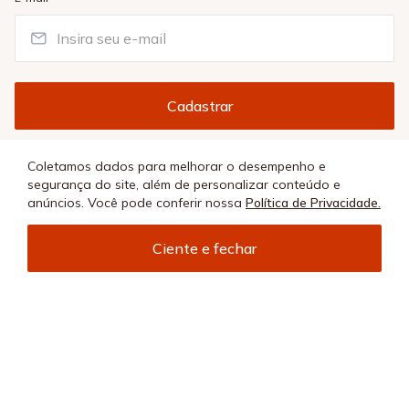
Coletamos dados para melhorar o desempenho e
Cuidamos dos seus dados com carinho. Ao se cadastrar, você
segurança do site, além de personalizar conteúdo e
concorda com nossa
Política de Privacidade
. Cadastro exclusivo para
anúncios. Você pode conferir nossa
Política de Privacidade.
maiores de 18 anos.
Adicionar à sacola
Ciente e fechar
SOBRE
+