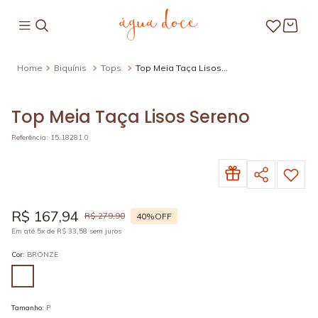
Biquínis
Tops
Top Meia Taça Lisos
Sereno
Top Meia Taça Lisos Sereno
Referência
:
15.18281.0
R$
167
,
94
R$
279
,
90
40%
OFF
Em até
5
x de
R$
33
,
58
sem juros
Cor
:
BRONZE
Tamanho
:
P