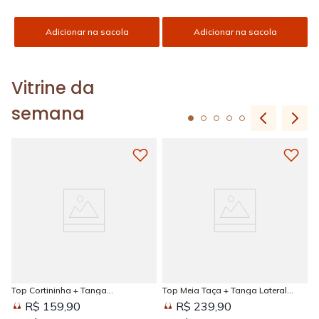
Adicionar na sacola
Adicionar na sacola
Vitrine da
semana
Top Cortininha + Tanga
Top Meia Taça + Tanga Lateral
Amarradinha Estampada Sun
Larga Estampada Sun Kissed
R$ 159,90
R$ 239,90
Kissed