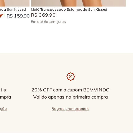
ada Sun Kissed
Maiô Transpassado Estampado Sun Kissed
R$
369
,
90
R$ 159,90
Em até
6
x
sem juros
tis
20% OFF com o cupom BEMVINDO
ompra
Válido apenas na primeira compra
ução
Regras promocionais