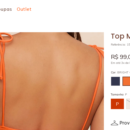
oupas
Outlet
Top M
Referência
:
1
R$
99
,
Em até
3
x de
Cor
:
BRIGHT
Tamanho
:
P
P
Prov