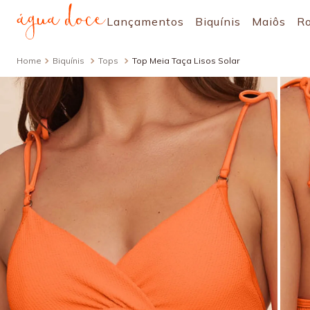
Lançamentos
Biquínis
Maiôs
R
Biquínis
Tops
Top Meia Taça Lisos Solar