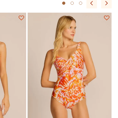
P
M
G
GG
EG
Adicionar na sacola