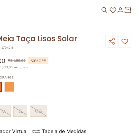
eia Taça Lisos Solar
5.17042.8
00
R$
199
,
90
50%
OFF
R$
33
,
00
sem juros
 ORANGE
M
G
GG
ador Virtual
Tabela de Medidas