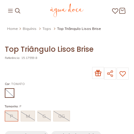
Biquínis
Tops
Top Triângulo Lisos Brise
Top Triângulo Lisos Brise
Referência
:
15.17559.8
Cor
:
TOMATO
Tamanho
:
P
P
M
G
GG