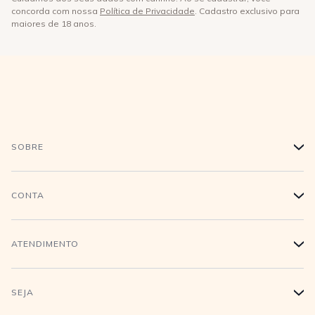
concorda com nossa
Política de Privacidade
. Cadastro exclusivo para
maiores de 18 anos.
SOBRE
+
História
CONTA
+
Trabalhe conosco
Login
ATENDIMENTO
+
Conecte-se
Minha Conta
Compra Segura
SEJA
+
Meus pedidos