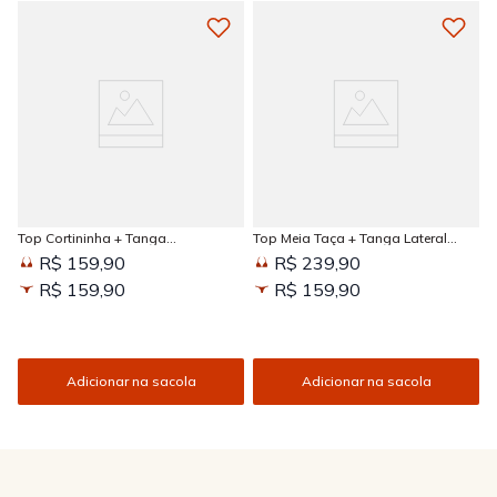
Top Cortininha + Tanga
Top Meia Taça + Tanga Lateral
Amarradinha Estampada Sun
Larga Estampada Sun Kissed
R$ 159,90
R$ 239,90
Kissed
R$ 159,90
R$ 159,90
Adicionar na sacola
Adicionar na sacola