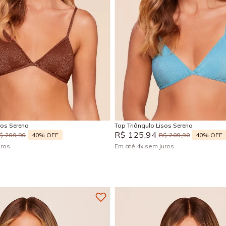
M
G
GG
P
M
G
Adicionar na sacola
Adicionar na sacola
sos Sereno
Top Triângulo Lisos Sereno
R$
125
,
94
40%
OFF
40%
OFF
$
209
,
90
R$
209
,
90
uros
Em até
4
x
sem juros