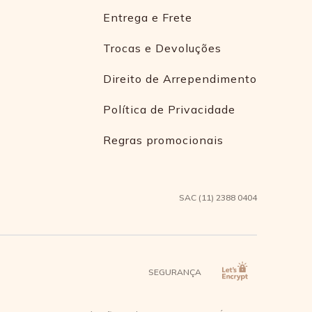
juste perfeito.
Entrega e Frete
erfeitamente ao corpo, oferecendo liberdade de
Trocas e Devoluções
Direito de Arrependimento
es de estilo e personalidade marcante. Se você
Política de Privacidade
aproveitar o verão com muito mais estilo.
Regras promocionais
SAC (11) 2388 0404
ia?
SEGURANÇA
 e óculos de sol para um look completo.