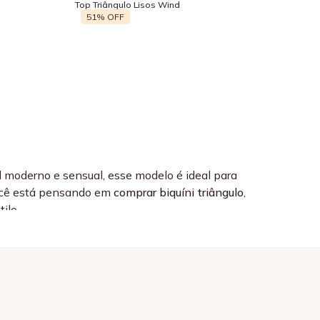
Top Triângulo Lisos Wind
51%
OFF
l moderno e sensual, esse modelo é ideal para
 você está pensando em
comprar biquíni triângulo
,
ilo.
pecáveis, garantindo conforto, durabilidade e
ples e elegante, esse modelo é perfeito para