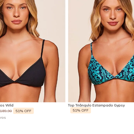
GG
P
M
G
Adicionar na sacola
Adicionar na sacola
sos Wild
Top Triângulo Estampado Gypsy
51%
OFF
51%
OFF
189
,
90
uros