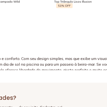
stampado Wild
Top Triângulo Lisos Illusion
51%
OFF
 e conforto. Com seu design simples, mas que exibe um visua
um dia de sol na piscina ou para um passeio à beira-mar. Se
le oferece liberdade de movimento, ajuste perfeito e muito est
senvol vidos com tecidos de alta qualidade e acabamentos im
dades?
a um visual mais minimalista e atemporal. Com seu design sim