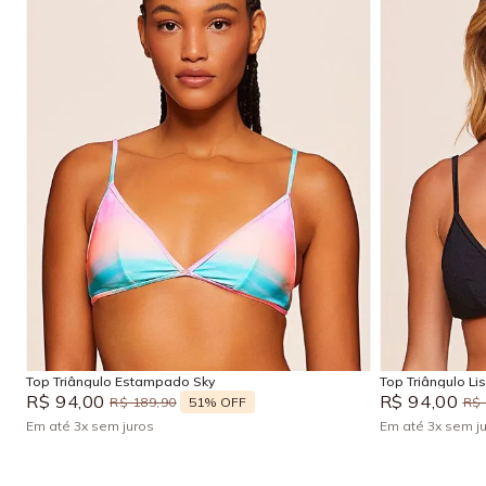
P
M
G
GG
Adicionar na sacola
Top Triângulo Estampado Sky
Top Triângulo Li
R$
94
,
00
R$
94
,
00
51%
OFF
R$
189
,
90
R$
Em até
3
x
sem juros
Em até
3
x
sem j