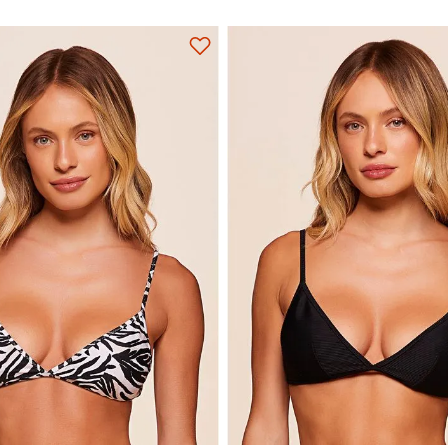
M
G
GG
P
M
G
Adicionar na sacola
Adicionar na sacola