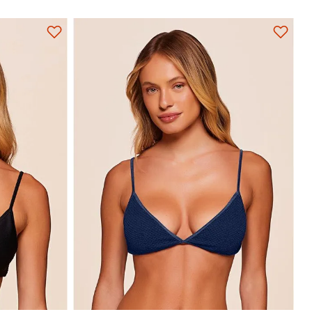
GG
P
M
G
GG
Adicionar na sacola