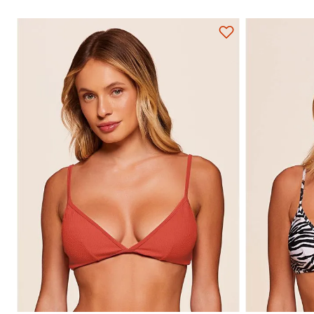
P
M
G
GG
P
Adicionar na sacola