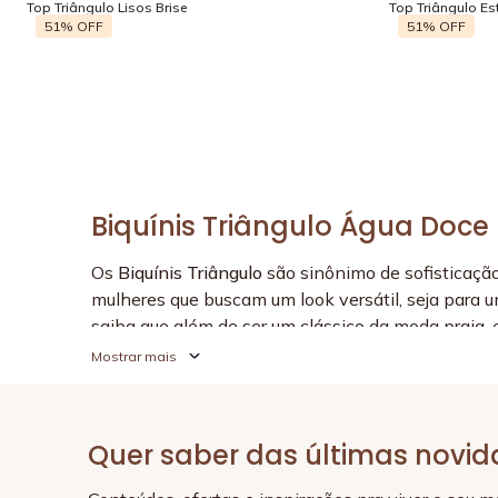
Top Triângulo Lisos Brise
Top Triângulo E
51%
OFF
51%
OFF
Biquínis Triângulo Água Doce
Os
Biquínis Triângulo
são sinônimo de sofisticação
mulheres que buscam um look versátil, seja para 
saiba que além de ser um clássico da moda praia, e
Na Água Doce, nossos
Biquínis Triangulares
são de
beleza.
Biquíni Triângulo Liso
Quer saber das últimas novi
O
biquíni triângulo liso
é a escolha para quem busc