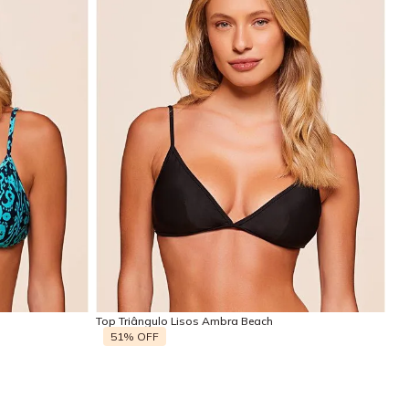
GG
P
M
G
GG
Adicionar na sacola
Top Triângulo Lisos Ambra Beach
51%
OFF