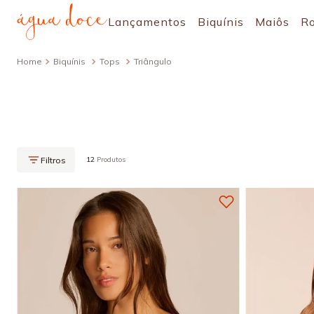
Lançamentos
Biquínis
Maiôs
R
Biquínis
Tops
Triângulo
12
Produtos