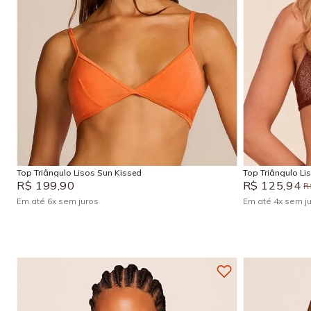
P
M
G
GG
P
Adicionar na sacola
Top Triângulo Lisos Sun Kissed
Top Triângulo Li
R$
199
,
90
R$
125
,
94
R
Em até
6
x
sem juros
Em até
4
x
sem j