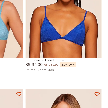
GG
P
M
G
GG
Adicionar na sacola
Top Triângulo Lisos Lagoon
R$
94
,
00
51%
OFF
R$
189
,
90
Em até
3
x
sem juros