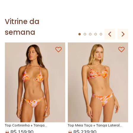
Vitrine da
semana
Top Cortininha + Tanga
Top Meia Taça + Tanga Lateral
Amarradinha Estampada Sun
Larga Estampada Sun Kissed
R$ 159,90
R$ 239,90
Kissed