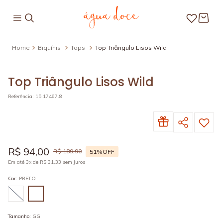
Biquínis
Tops
Top Triângulo Lisos Wild
Top Triângulo Lisos Wild
Referência
:
15.17467.8
R$
94
,
00
R$
189
,
90
51%
OFF
Em até
3
x de
R$
31
,
33
sem juros
Cor
:
PRETO
Tamanho
:
GG