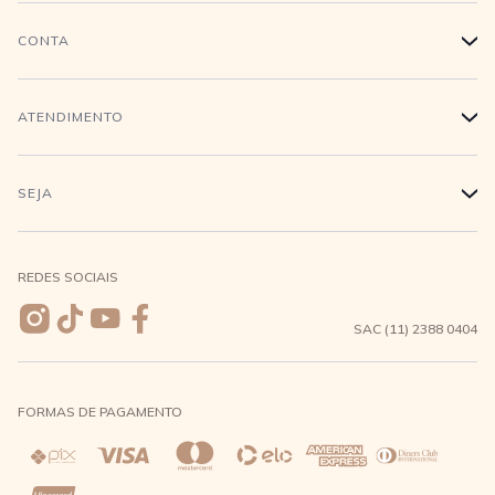
História
CONTA
+
Trabalhe conosco
Login
ATENDIMENTO
+
Conecte-se
Minha Conta
Compra Segura
SEJA
+
Meus pedidos
Formas de Pagamento
Seja uma revendedora
REDES SOCIAIS
Wishlist
Entrega e Frete
SAC (11) 2388 0404
Trocas e Devoluções
FORMAS DE PAGAMENTO
Direito de Arrependimento
Política de Privacidade