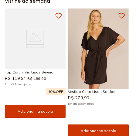
Vitrine da semana
Top Cortininha Lisos Sereno
R$
119
,
94
R$
199
,
90
Em até
4
x
sem juros
40%
OFF
Vestido Curto Lisos Saídas
R$
279
,
90
Em até
6
x
sem juros
Adicionar na sacola
Adicionar na sacola