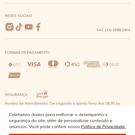
Meus pedidos
Formas de Pagamento
Seja uma revendedora
REDES SOCIAIS
Wishlist
Entrega e Frete
SAC (11) 2388 0404
Trocas e Devoluções
FORMAS DE PAGAMENTO
Direito de Arrependimento
Política de Privacidade
Regras promocionais
SEGURANÇA
Horário de Atendimento: De segunda a quinta-feira das 08:30 às
17:30 e sexta-feira até as 16:30, exceto feriados - Rua Alpont, 428
nível 2 - Bairro Capuava Mauá - São Paulo, CEP: 09380-115 - Água
Coletamos dados para melhorar o desempenho e
Doce Comércio de Roupas e Acessórios Ltda - CNPJ: 57.484.768/0064-
segurança do site, além de personalizar conteúdo e
89
anúncios. Você pode conferir nossa
Política de Privacidade.
© Água Doce 2026 - Todos os direitos reservados