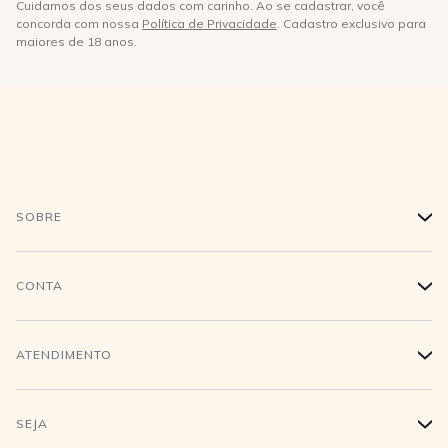
Cuidamos dos seus dados com carinho. Ao se cadastrar, você
concorda com nossa
Política de Privacidade
. Cadastro exclusivo para
maiores de 18 anos.
SOBRE
+
História
CONTA
+
Trabalhe conosco
Login
ATENDIMENTO
+
Conecte-se
Minha Conta
Compra Segura
SEJA
+