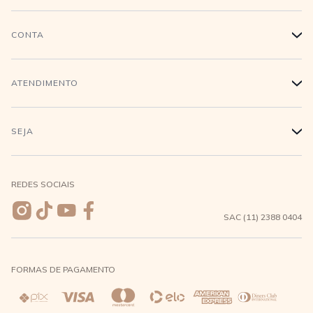
História
CONTA
+
Trabalhe conosco
Login
ATENDIMENTO
+
Conecte-se
Minha Conta
Compra Segura
SEJA
+
Meus pedidos
Formas de Pagamento
Seja uma revendedora
REDES SOCIAIS
Wishlist
Entrega e Frete
SAC (11) 2388 0404
Trocas e Devoluções
FORMAS DE PAGAMENTO
Direito de Arrependimento