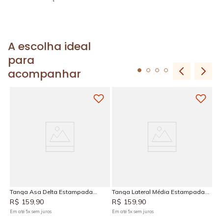
A escolha ideal
para
acompanhar
T
C
R
Em
íva
Tanga Asa Delta Estampada
Tanga Lateral Média Estampada
Caraíva
Caraíva
R$
159
,
90
R$
159
,
90
Em até
5
x
sem juros
Em até
5
x
sem juros