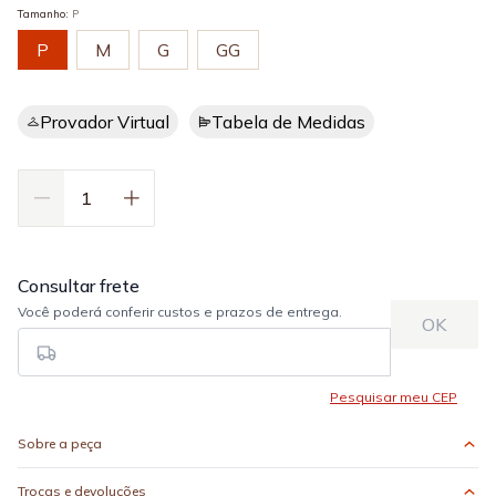
Tamanho
:
P
P
M
G
GG
Provador Virtual
Tabela de Medidas
Sobre a peça
Trocas e devoluções