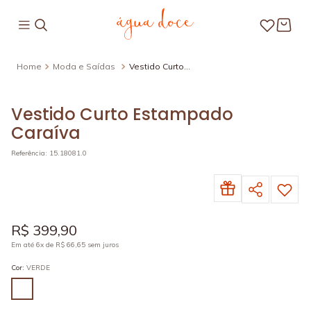
Moda e Saídas
Vestido Curto
Estampado Caraíva
Vestido Curto Estampado
Caraíva
Referência
:
15.18081.0
R$
399
,
90
Em até
6
x de
R$
66
,
65
sem juros
Cor
:
VERDE