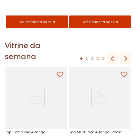
Adicionar na sacola
Adicionar na sacola
Vitrine da
semana
Top Cortininha + Tanga
Top Meia Taça + Tanga Lateral
Amarradinha Estampada Sun
Larga Estampada Sun Kissed