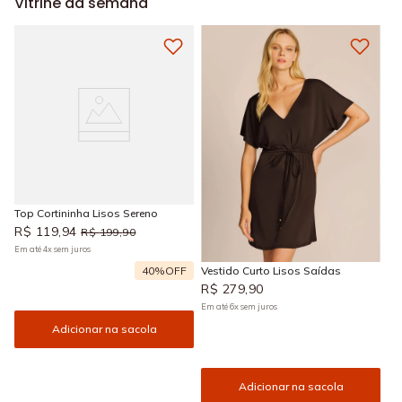
Vitrine da semana
Top Cortininha Lisos Sereno
R$
119
,
94
R$
199
,
90
Em até
4
x
sem juros
40%
OFF
Vestido Curto Lisos Saídas
R$
279
,
90
Em até
6
x
sem juros
Adicionar na sacola
Adicionar na sacola