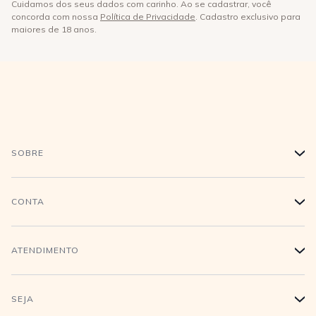
Cuidamos dos seus dados com carinho. Ao se cadastrar, você
concorda com nossa
Política de Privacidade
. Cadastro exclusivo para
maiores de 18 anos.
SOBRE
+
História
CONTA
+
Trabalhe conosco
Login
ATENDIMENTO
+
Conecte-se
Minha Conta
Compra Segura
SEJA
+