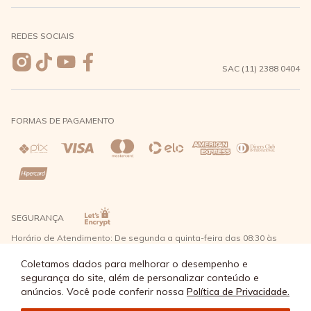
Meus pedidos
Formas de Pagamento
Seja uma revendedora
REDES SOCIAIS
Wishlist
Entrega e Frete
SAC (11) 2388 0404
Trocas e Devoluções
FORMAS DE PAGAMENTO
Direito de Arrependimento
Política de Privacidade
Regras promocionais
SEGURANÇA
Horário de Atendimento: De segunda a quinta-feira das 08:30 às
17:30 e sexta-feira até as 16:30, exceto feriados - Rua Alpont, 428
nível 2 - Bairro Capuava Mauá - São Paulo, CEP: 09380-115 - Água
Coletamos dados para melhorar o desempenho e
Doce Comércio de Roupas e Acessórios Ltda - CNPJ: 57.484.768/0064-
segurança do site, além de personalizar conteúdo e
89
anúncios. Você pode conferir nossa
Política de Privacidade.
© Água Doce 2026 - Todos os direitos reservados