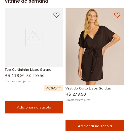
Vitrine da semana
Top Cortininha Lisos Sereno
R$
119
,
94
R$
199
,
90
Em até
4
x
sem juros
40%
OFF
Vestido Curto Lisos Saídas
R$
279
,
90
Em até
6
x
sem juros
Adicionar na sacola
Adicionar na sacola