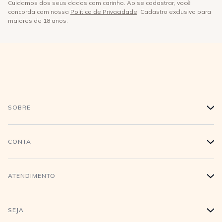
Cuidamos dos seus dados com carinho. Ao se cadastrar, você
concorda com nossa
Política de Privacidade
. Cadastro exclusivo para
maiores de 18 anos.
SOBRE
+
História
CONTA
+
Trabalhe conosco
Login
ATENDIMENTO
+
Conecte-se
Minha Conta
Compra Segura
SEJA
+