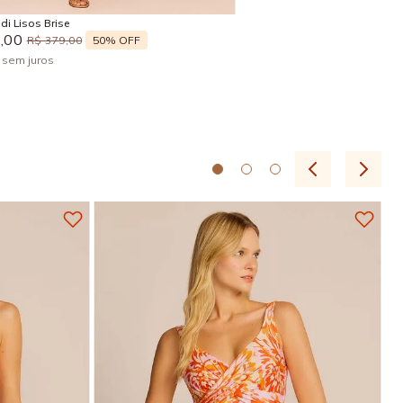
di Lisos Brise
9
,
00
50%
OFF
R$
379
,
00
x
sem juros