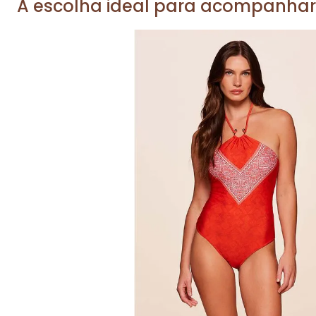
A escolha ideal para acompanhar
P
M
G
GG
Adicionar na sacola