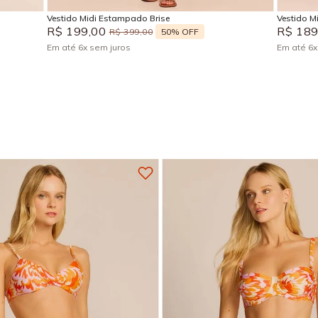
Vestido Midi Estampado Brise
Vestido Mi
R$
199
,
00
R$
18
50%
OFF
R$
399
,
00
Em até
6
x
sem juros
Em até
6