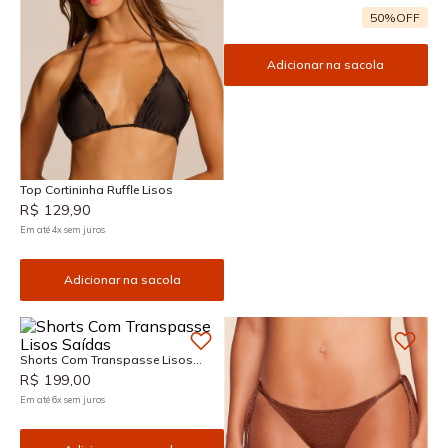
50%
OFF
Adicionar na sacola
Top Cortininha Ruffle Lisos
R$
129
,
90
Em até
4
x
sem juros
Adicionar na sacola
Shorts Com Transpasse Lisos
Saídas
R$
199
,
00
Em até
6
x
sem juros