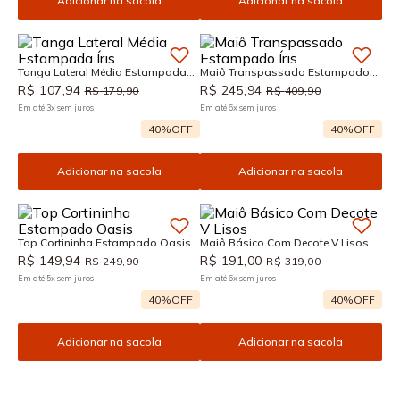
Adicionar na sacola
Adicionar na sacola
Tanga Lateral Média Estampada
Maiô Transpassado Estampado
Íris
Íris
R$
107
,
94
R$
245
,
94
R$
179
,
90
R$
409
,
90
Em até
3
x
sem juros
Em até
6
x
sem juros
40%
OFF
40%
OFF
Adicionar na sacola
Adicionar na sacola
Top Cortininha Estampado Oasis
Maiô Básico Com Decote V Lisos
R$
149
,
94
R$
191
,
00
R$
249
,
90
R$
319
,
00
Em até
5
x
sem juros
Em até
6
x
sem juros
40%
OFF
40%
OFF
Adicionar na sacola
Adicionar na sacola