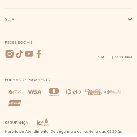
Conecte-se
Minha Conta
Compra Segura
SEJA
+
Meus pedidos
Formas de Pagamento
Seja uma revendedora
REDES SOCIAIS
Wishlist
Entrega e Frete
SAC (11) 2388 0404
Trocas e Devoluções
FORMAS DE PAGAMENTO
Direito de Arrependimento
Política de Privacidade
Regras promocionais
SEGURANÇA
Horário de Atendimento: De segunda a quinta-feira das 08:30 às
17:30 e sexta-feira até as 16:30, exceto feriados - Rua Alpont, 428