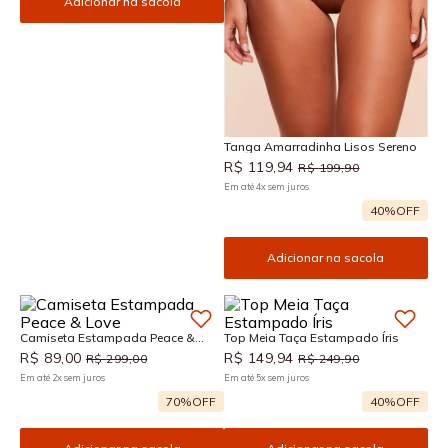
Adicionar na sacola
Tanga Amarradinha Lisos Sereno
R$
119
,
94
R$
199
,
90
Em até
4
x
sem juros
40%
OFF
Adicionar na sacola
Camiseta Estampada Peace &
Top Meia Taça Estampado Íris
Love
R$
89
,
00
R$
149
,
94
R$
299
,
00
R$
249
,
90
Em até
2
x
sem juros
Em até
5
x
sem juros
70%
OFF
40%
OFF