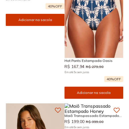
40%
OFF
Adicionar na sacola
Hot Pants Estampada Oasis
R$
167
,
94
R$
279
,
90
Em até
5
x
sem juros
40%
OFF
Adicionar na sacola
Maiô Transpassado Estampado
Honey
R$
199
,
00
R$
399
,
00
Em até
6
x
sem juros