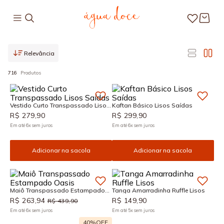
Relevância
716
Produtos
Vestido Curto Transpassado Lisos
Kaftan Básico Lisos Saídas
Saídas
R$
279
,
90
R$
299
,
90
Em até
6
x
sem juros
Em até
6
x
sem juros
Adicionar na sacola
Adicionar na sacola
Maiô Transpassado Estampado
Tanga Amarradinha Ruffle Lisos
Oasis
R$
263
,
94
R$
149
,
90
R$
439
,
90
Em até
6
x
sem juros
Em até
5
x
sem juros
40%
OFF