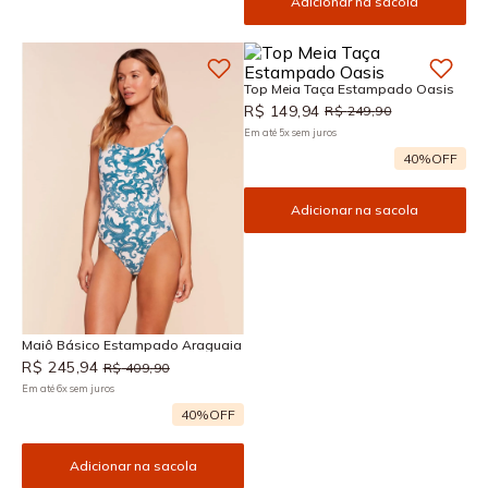
Adicionar na sacola
Top Meia Taça Estampado Oasis
R$
149
,
94
R$
249
,
90
Em até
5
x
sem juros
40%
OFF
Adicionar na sacola
Maiô Básico Estampado Araguaia
R$
245
,
94
R$
409
,
90
Em até
6
x
sem juros
40%
OFF
Adicionar na sacola