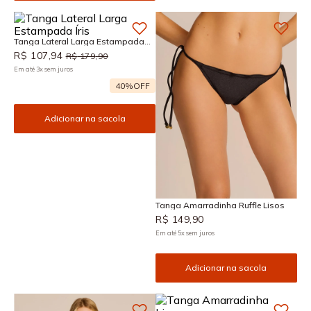
Tanga Lateral Larga Estampada
Íris
R$
107
,
94
R$
179
,
90
Em até
3
x
sem juros
40%
OFF
Adicionar na sacola
Tanga Amarradinha Ruffle Lisos
R$
149
,
90
Em até
5
x
sem juros
Adicionar na sacola