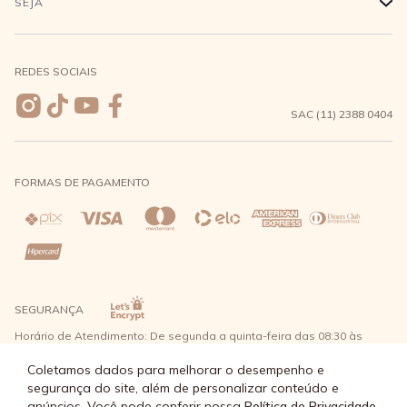
SEJA
+
Meus pedidos
Formas de Pagamento
Seja uma revendedora
REDES SOCIAIS
Wishlist
Entrega e Frete
SAC (11) 2388 0404
Trocas e Devoluções
FORMAS DE PAGAMENTO
Direito de Arrependimento
Política de Privacidade
Regras promocionais
SEGURANÇA
Horário de Atendimento: De segunda a quinta-feira das 08:30 às
17:30 e sexta-feira até as 16:30, exceto feriados - Rua Alpont, 428
nível 2 - Bairro Capuava Mauá - São Paulo, CEP: 09380-115 - Água
Coletamos dados para melhorar o desempenho e
Doce Comércio de Roupas e Acessórios Ltda - CNPJ: 57.484.768/0064-
segurança do site, além de personalizar conteúdo e
89
anúncios. Você pode conferir nossa
Política de Privacidade.