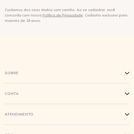
Cuidamos dos seus dados com carinho. Ao se cadastrar, você
concorda com nossa
Política de Privacidade
. Cadastro exclusivo para
maiores de 18 anos.
SOBRE
+
História
CONTA
+
Trabalhe conosco
Login
ATENDIMENTO
+
Conecte-se
Minha Conta
Compra Segura