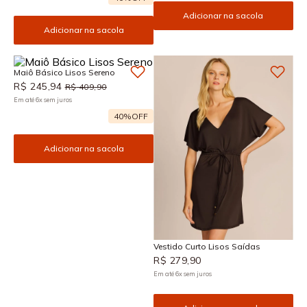
Adicionar na sacola
Adicionar na sacola
Maiô Básico Lisos Sereno
R$
245
,
94
R$
409
,
90
Em até
6
x
sem juros
40%
OFF
Adicionar na sacola
Vestido Curto Lisos Saídas
R$
279
,
90
Em até
6
x
sem juros