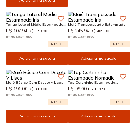
Adicionar na sacola
Tanga Lateral Média Estampada
Maiô Transpassado Estampado
Íris
Íris
R$
107
,
94
R$
245
,
94
R$
179
,
90
R$
409
,
90
Em até
3
x
sem juros
Em até
6
x
sem juros
40%
OFF
40%
OFF
Adicionar na sacola
Adicionar na sacola
Maiô Básico Com Decote V Lisos
Top Cortininha Estampado
Nomadic
R$
191
,
00
R$
99
,
00
R$
319
,
00
R$
199
,
90
Em até
6
x
sem juros
Em até
3
x
sem juros
40%
OFF
50%
OFF
Adicionar na sacola
Adicionar na sacola