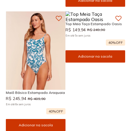
Adicionar na sacola
Top Meia Taça Estampado Oasis
R$
149
,
94
R$
249
,
90
Em até
5
x
sem juros
40%
OFF
Adicionar na sacola
Maiô Básico Estampado Araguaia
R$
245
,
94
R$
409
,
90
Em até
6
x
sem juros
40%
OFF
Adicionar na sacola