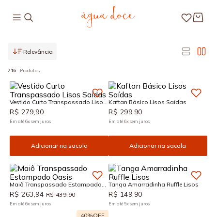
Relevância
716
Produtos
Vestido Curto Transpassado Lisos
Kaftan Básico Lisos Saídas
Saídas
R$
279
,
90
R$
299
,
90
Em até
6
x
sem juros
Em até
6
x
sem juros
Adicionar na sacola
Adicionar na sacola
Maiô Transpassado Estampado
Tanga Amarradinha Ruffle Lisos
Oasis
R$
263
,
94
R$
149
,
90
R$
439
,
90
Em até
6
x
sem juros
Em até
5
x
sem juros
40%
OFF