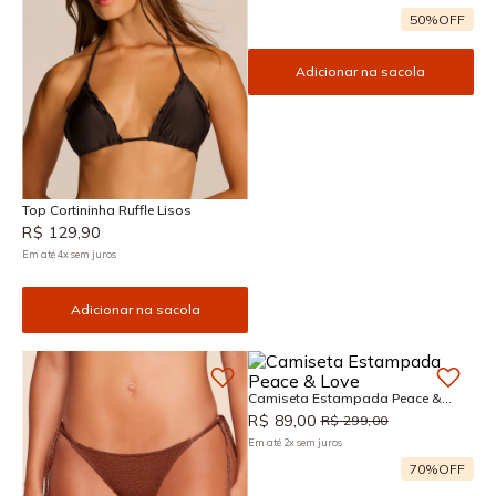
50%
OFF
Adicionar na sacola
Top Cortininha Ruffle Lisos
R$
129
,
90
Em até
4
x
sem juros
Adicionar na sacola
Camiseta Estampada Peace &
Love
R$
89
,
00
R$
299
,
00
Em até
2
x
sem juros
70%
OFF