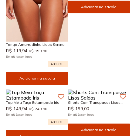
Adicionar na sacola
Tanga Amarradinha Lisos Sereno
R$
119
,
94
R$
199
,
90
Em até
4
x
sem juros
40%
OFF
Adicionar na sacola
Top Meia Taça Estampado Íris
Shorts Com Transpasse Lisos
Saídas
R$
149
,
94
R$
199
,
00
R$
249
,
90
Em até
5
x
sem juros
Em até
6
x
sem juros
40%
OFF
Adicionar na sacola