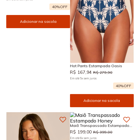
40%
OFF
Adicionar na sacola
Hot Pants Estampada Oasis
R$
167
,
94
R$
279
,
90
Em até
5
x
sem juros
40%
OFF
Adicionar na sacola
Maiô Transpassado Estampado
Honey
R$
199
,
00
R$
399
,
00
Em até
6
x
sem juros