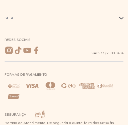
Conecte-se
Minha Conta
Compra Segura
SEJA
+
Meus pedidos
Formas de Pagamento
Seja uma revendedora
REDES SOCIAIS
Wishlist
Entrega e Frete
SAC (11) 2388 0404
Trocas e Devoluções
FORMAS DE PAGAMENTO
Direito de Arrependimento
Política de Privacidade
Regras promocionais
SEGURANÇA
Horário de Atendimento: De segunda a quinta-feira das 08:30 às
17:30 e sexta-feira até as 16:30, exceto feriados - Rua Alpont, 428