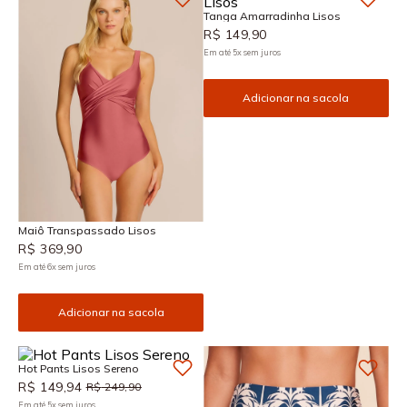
Tanga Amarradinha Lisos
R$
149
,
90
Em até
5
x
sem juros
Adicionar na sacola
Maiô Transpassado Lisos
R$
369
,
90
Em até
6
x
sem juros
Adicionar na sacola
Hot Pants Lisos Sereno
R$
149
,
94
R$
249
,
90
Em até
5
x
sem juros