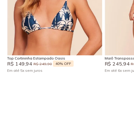
G
GG
P
M
Adicionar na sacola
Top Cortininha Estampado Oasis
Maiô Transpassa
R$
149
,
94
R$
245
,
94
40%
OFF
R$
249
,
90
R
Em até
5
x
sem juros
Em até
6
x
sem j