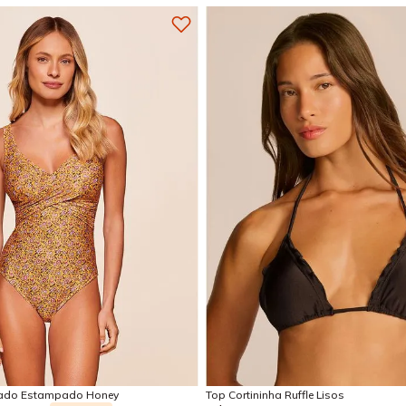
GG
EG
PP
P
M
G
Adicionar na sacola
Adicionar na sacola
ado Estampado Honey
Top Cortininha Ruffle Lisos