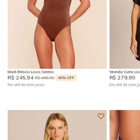
P
M
G
GG
P
Adicionar na sacola
Maiô Básico Lisos Sereno
Vestido Curto Li
R$
245
,
94
R$
279
,
90
40%
OFF
R$
409
,
90
Em até
6
x
sem juros
Em até
6
x
sem j