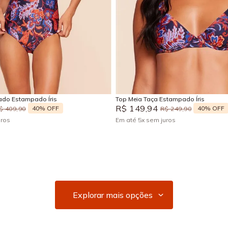
G
GG
EG
P
M
G
Adicionar na sacola
Adicionar na sacola
do Estampado Íris
Top Meia Taça Estampado Íris
R$
149
,
94
40%
OFF
40%
OFF
$
409
,
90
R$
249
,
90
uros
Em até
5
x
sem juros