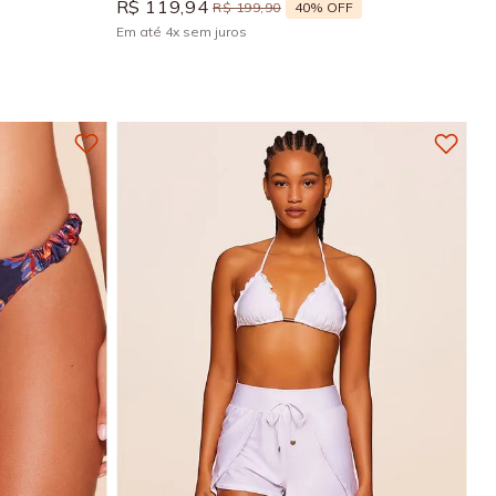
R$
119
,
94
40%
OFF
R$
199
,
90
Em até
4
x
sem juros