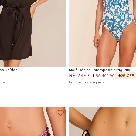
M
G
GG
P
M
G
Adicionar na sacola
Adicionar na sacola
sos Saídas
Maiô Básico Estampado Araguaia
R$
245
,
94
40%
OFF
R$
409
,
90
uros
Em até
6
x
sem juros
+
4