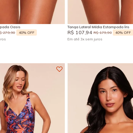
P
M
G
P
M
G
Adicionar na sacola
Adicionar na sacola
mpada Oasis
Tanga Lateral Média Estampada Íris
R$
107
,
94
40%
OFF
40%
OFF
$
279
,
90
R$
179
,
90
uros
Em até
3
x
sem juros