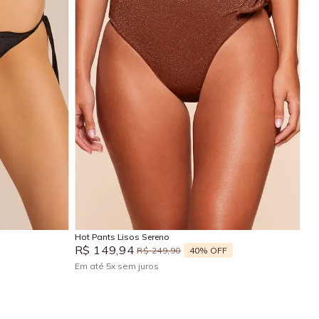
GG
P
M
G
GG
Adicionar na sacola
Hot Pants Lisos Sereno
R$
149
,
94
40%
OFF
R$
249
,
90
Em até
5
x
sem juros