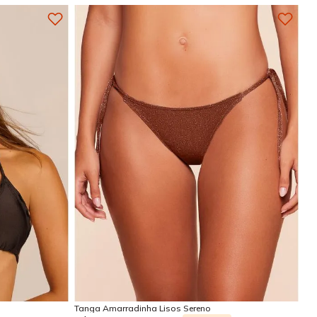
GG
P
M
G
GG
Adicionar na sacola
Tanga Amarradinha Lisos Sereno