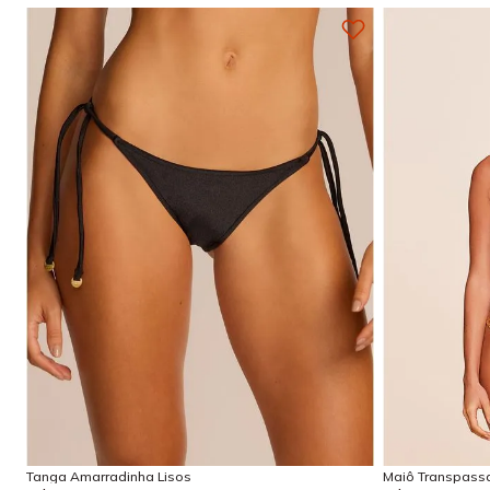
P
M
G
GG
G
Adicionar na sacola
Tanga Amarradinha Lisos
Maiô Transpass