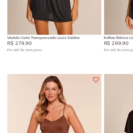
P
M
G
GG
P
Adicionar na sacola
Vestido Curto Transpassado Lisos Saídas
Kaftan Básico L
R$
279
,
90
R$
299
,
90
Em até
6
x
sem juros
Em até
6
x
sem j
+
4