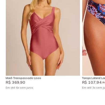
P
M
G
GG
EG
Adicionar na sacola
Maiô Transpassado Lisos
Tanga Lateral La
R$
369
,
90
R$
107
,
94
R
Em até
6
x
sem juros
Em até
3
x
sem j
+
1