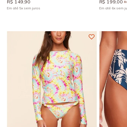
R$
149
,
90
R$
199
,
00
R
Em até
5
x
sem juros
Em até
6
x
sem j