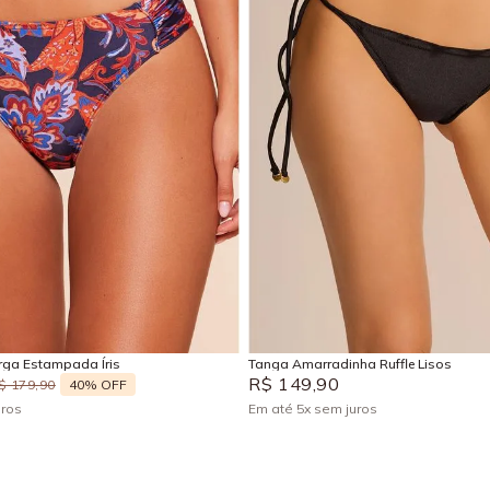
P
M
PP
P
M
G
Adicionar na sacola
Adicionar na sacola
rga Estampada Íris
Tanga Amarradinha Ruffle Lisos
R$
149
,
90
40%
OFF
$
179
,
90
uros
Em até
5
x
sem juros