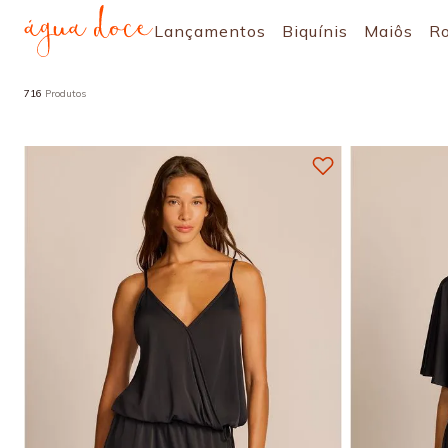
Lançamentos
Biquínis
Maiôs
R
716
Produtos