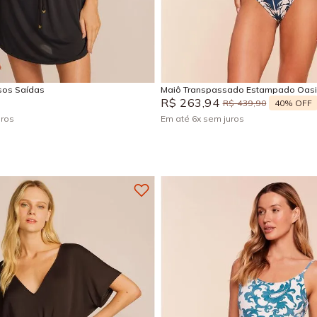
M
G
GG
P
M
EG
Adicionar na sacola
Adicionar na sacola
isos Saídas
Maiô Transpassado Estampado Oas
R$
263
,
94
40%
OFF
R$
439
,
90
uros
Em até
6
x
sem juros
+
5