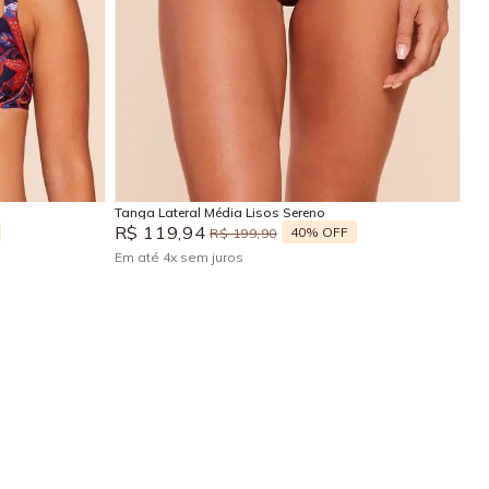
GG
P
M
G
Adicionar na sacola
Tanga Lateral Média Lisos Sereno
R$
119
,
94
40%
OFF
R$
199
,
90
Em até
4
x
sem juros