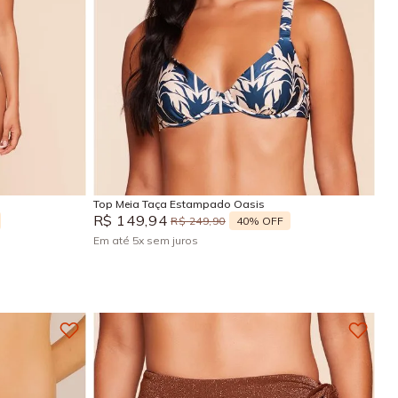
GG
P
M
G
GG
Adicionar na sacola
Top Meia Taça Estampado Oasis
R$
149
,
94
40%
OFF
R$
249
,
90
Em até
5
x
sem juros