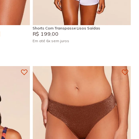
GG
G
P
M
Adicionar na sacola
Shorts Com Transpasse Lisos Saídas
R$
199
,
00
Em até
6
x
sem juros
+
4