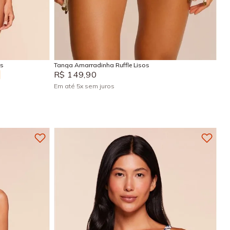
PP
P
M
G
GG
Adicionar na sacola
is
Tanga Amarradinha Ruffle Lisos
R$
149
,
90
Em até
5
x
sem juros