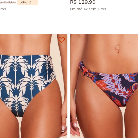
R$
129
,
90
50%
OFF
$
399
,
00
uros
Em até
4
x
sem juros
+
1