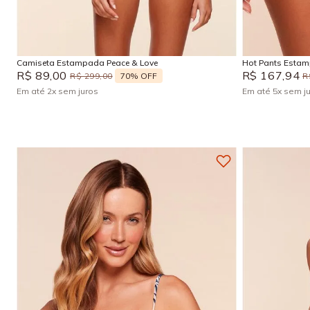
M
Adicionar na sacola
Camiseta Estampada Peace & Love
Hot Pants Esta
R$
89
,
00
R$
167
,
94
70%
OFF
R$
299
,
00
R
Em até
2
x
sem juros
Em até
5
x
sem j