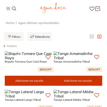
agua-ultimas-oportunidades
Relevância
6
Produtos
Biquíni Tomara Que Caia Raya
Tanga Amarradinha Tribal
65%
OFF
80%
OFF
Adicionar na sacola
Adicionar na sacola
Tanga Lateral Larga Tribal
Tanga Lateral Média Tribal