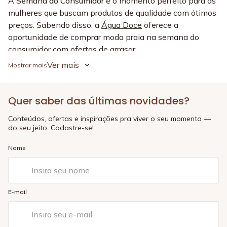
A
Semana do Consumidor
é o momento perfeito para as
mulheres que buscam produtos de qualidade com ótimos
preços. Sabendo disso, a
Água Doce
oferece a
oportunidade de comprar moda praia na semana do
consumidor com ofertas de arrasar.
Ver mais
Do dia
11 ao dia 17 de março
, as mulheres que adoram
investir em peças da moda praia para criar looks
confortáveis, elegantes e aproveitar o verão, poderão
Quer saber das últimas novidades?
aproveitar as condições imperdíveis oferecidas no site
da Água Doce. Confira as ofertas especiais e aproveite
Conteúdos, ofertas e inspirações pra viver o seu momento —
do seu jeito. Cadastre-se!
para arrasar na praia ou na piscina nesta temporada!
Nome
Ofertas de Moda Praia na
Semana do Consumidor na Água
Doce
E-mail
Os descontos na moda praia para mulheres na semana
do consumidor da Água Doce incluem uma variedade