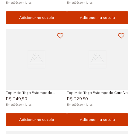
Em até
6
x
sem juros
Em até
6
x
sem juros
Adicionar na sacola
Adicionar na sacola
Top Meia Taça Estampado
Top Meia Taça Estampado Caraíva
Diamantina
R$
249
,
90
R$
229
,
90
Em até
6
x
sem juros
Em até
6
x
sem juros
Adicionar na sacola
Adicionar na sacola