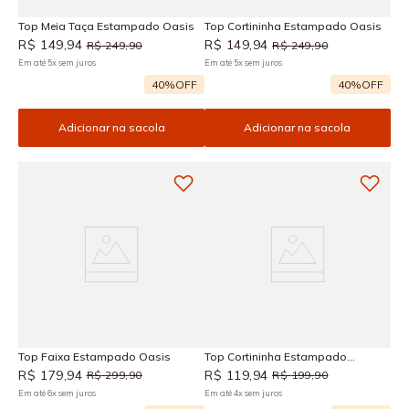
Top Meia Taça Estampado Oasis
Top Cortininha Estampado Oasis
R$
149
,
94
R$
149
,
94
R$
249
,
90
R$
249
,
90
Em até
5
x
sem juros
Em até
5
x
sem juros
40%
OFF
40%
OFF
Adicionar na sacola
Adicionar na sacola
Top Faixa Estampado Oasis
Top Cortininha Estampado
Araguaia
R$
179
,
94
R$
119
,
94
R$
299
,
90
R$
199
,
90
Em até
6
x
sem juros
Em até
4
x
sem juros