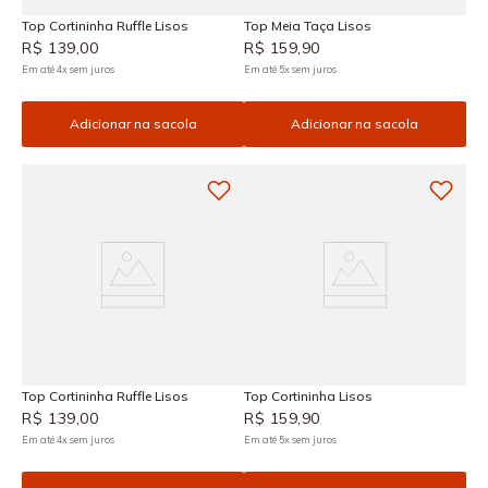
Top Cortininha Ruffle Lisos
Top Meia Taça Lisos
R$
139
,
00
R$
159
,
90
Em até
4
x
sem juros
Em até
5
x
sem juros
Adicionar na sacola
Adicionar na sacola
Top Cortininha Ruffle Lisos
Top Cortininha Lisos
R$
139
,
00
R$
159
,
90
Em até
4
x
sem juros
Em até
5
x
sem juros