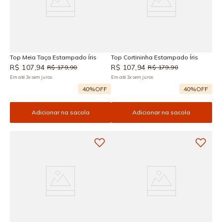
Top Meia Taça Estampado Íris
Top Cortininha Estampado Íris
R$
107
,
94
R$
107
,
94
R$
179
,
90
R$
179
,
90
Em até
3
x
sem juros
Em até
3
x
sem juros
40%
OFF
40%
OFF
Adicionar na sacola
Adicionar na sacola