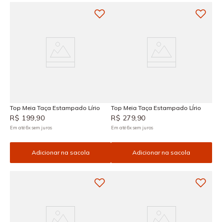
Top Meia Taça Estampado Lírio
Top Meia Taça Estampado LÍrio
R$
199
,
90
R$
279
,
90
Em até
6
x
sem juros
Em até
6
x
sem juros
Adicionar na sacola
Adicionar na sacola