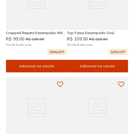
Cropped Regata Estampado Wild
Top Faixa Estampado Soul
Flower
R$
99
,
00
R$
109
,
00
R$
199
,
90
R$
219
,
90
Em até
3
x
sem juros
Em até
3
x
sem juros
50%
OFF
50%
OFF
Adicionar na sacola
Adicionar na sacola