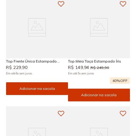
Top Frente Única Estampado
Top Meia Taça Estampado Íris
Caraíva
R$
229
,
90
R$
149
,
94
R$
249
,
90
Em até
6
x
sem juros
Em até
5
x
sem juros
40%
OFF
Adicionar na sacola
Adicionar na sacola