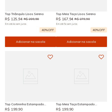
Top Triângulo Lisos Sereno
Top Meia Taça Lisos Sereno
R$
125
,
94
R$
167
,
94
R$
209
,
90
R$
279
,
90
Em até
4
x
sem juros
Em até
5
x
sem juros
40%
OFF
40%
OFF
Adicionar na sacola
Adicionar na sacola
Top Cortininha Estampado
Top Meia Taça Estampado
Diamantina
Diamantina
R$
199
,
90
R$
199
,
90