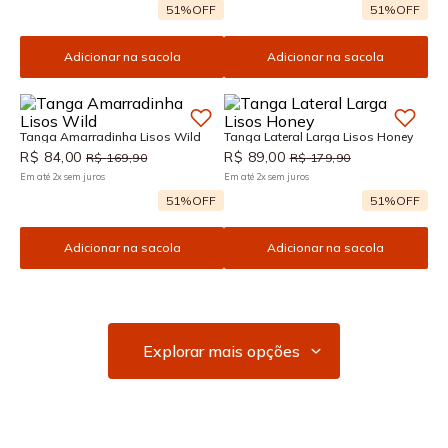
51%
OFF
51%
OFF
Adicionar na sacola
Adicionar na sacola
Tanga Amarradinha Lisos Wild
Tanga Lateral Larga Lisos Honey
R$
84
,
00
R$
89
,
00
R$
169
,
90
R$
179
,
90
Em até
2
x
sem juros
Em até
2
x
sem juros
51%
OFF
51%
OFF
Adicionar na sacola
Adicionar na sacola