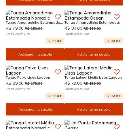
Tanga Amarradinha Estampada
Tanga Amarradinha Estampada
Nomadic
Ocean
R$
79
,
00
R$
84
,
00
R$
159
,
90
R$
169
,
90
Em até
2
x
sem juros
Em até
2
x
sem juros
51%
OFF
51%
OFF
Adicionar na sacola
Adicionar na sacola
Tanga Faixa Lisos Lagoon
Tanga Lateral Média Lisos Lagoon
R$
89
,
00
R$
79
,
00
R$
179
,
90
R$
159
,
90
Em até
2
x
sem juros
Em até
2
x
sem juros
51%
OFF
51%
OFF
Adicionar na sacola
Adicionar na sacola