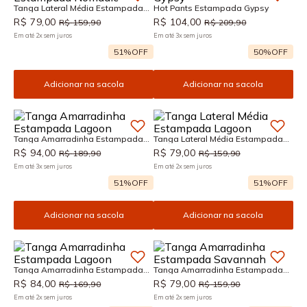
Tanga Lateral Média Estampada
Hot Pants Estampada Gypsy
Nomadic
R$
79
,
00
R$
104
,
00
R$
159
,
90
R$
209
,
90
Em até
2
x
sem juros
Em até
3
x
sem juros
51%
OFF
50%
OFF
Adicionar na sacola
Adicionar na sacola
Tanga Amarradinha Estampada
Tanga Lateral Média Estampada
Lagoon
Lagoon
R$
94
,
00
R$
79
,
00
R$
189
,
90
R$
159
,
90
Em até
3
x
sem juros
Em até
2
x
sem juros
51%
OFF
51%
OFF
Adicionar na sacola
Adicionar na sacola
Tanga Amarradinha Estampada
Tanga Amarradinha Estampada
Lagoon
Savannah
R$
84
,
00
R$
79
,
00
R$
169
,
90
R$
159
,
90
Em até
2
x
sem juros
Em até
2
x
sem juros