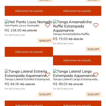
Adicionar na sacola
Adicionar na sacola
Hot Pants Lisos Nomadic
R$
104
,
00
R$
209
,
90
Tanga Amarradinha Ruffle
Em até
3
x
sem juros
Estampada Aquamarine
R$
79
,
00
R$
159
,
90
50%
OFF
Em até
2
x
sem juros
51%
OFF
Adicionar na sacola
Adicionar na sacola
Tanga Lateral Estreita Estampada
Tanga Lateral Larga Estampada
Aquamarine
Aquamarine
R$
84
,
00
R$
89
,
00
R$
169
,
90
R$
179
,
90
Em até
2
x
sem juros
Em até
2
x
sem juros
51%
OFF
51%
OFF
Adicionar na sacola
Adicionar na sacola