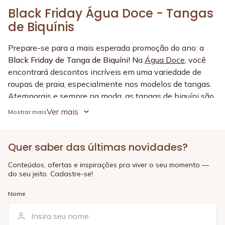
Black Friday Água Doce - Tangas
de Biquínis
Prepare-se para a mais esperada promoção do ano: a
Black Friday de Tanga de Biquíni!
Na
Água Doce
, você
encontrará descontos incríveis em uma variedade de
roupas de praia, especialmente nos modelos de tangas.
Atemporais e sempre na moda, as tangas de biquíni são
essenciais para compor aquele look de verão e não tem
Ver mais
nada melhor do que adquiri-las por preços imperdíveis.
A Black Friday de tanga de biquínis de 2023 traz uma
Quer saber das últimas novidades?
seleção exclusiva de tangas para todos os gostos. Desde
os modelos clássicos até os mais modernos e
Conteúdos, ofertas e inspirações pra viver o seu momento —
do seu jeito. Cadastre-se!
inovadores, você encontrará uma gama de opções para
se destacar nos dias mais quentes do ano. Aproveite a
Nome
ocasião para renovar seu guarda-roupa de praia com
descontos que vão até 70%.