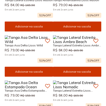
Tanga Lateral Estreita Lisos Illusion
Tanga Amarradinha Lisos Illusion
R$
84
,
00
R$
79
,
00
R$
169
,
90
R$
159
,
90
Em até
2
x
sem juros
Em até
2
x
sem juros
51%
OFF
51%
OFF
Adicionar na sacola
Adicionar na sacola
Tanga Asa Delta Lisos Wild
Tanga Lateral Estreita Lisos Ambra
Beach
R$
79
,
00
R$
84
,
00
R$
159
,
90
R$
169
,
90
Em até
2
x
sem juros
Em até
2
x
sem juros
51%
OFF
51%
OFF
Adicionar na sacola
Adicionar na sacola
Tanga Asa Delta Estampada
Tanga Lateral Estreita Lisos
Ocean
Nomadic
R$
79
,
00
R$
84
,
00
R$
159
,
90
R$
169
,
90
Em até
2
x
sem juros
Em até
2
x
sem juros
51%
OFF
51%
OFF