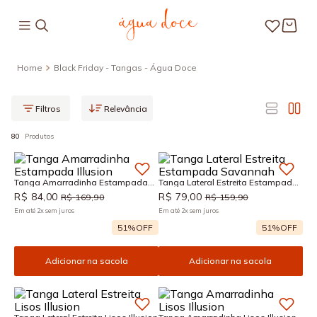
Black Friday - Tangas - Água Doce
Relevância
80
Produtos
Tanga Amarradinha Estampada
Tanga Lateral Estreita Estampada
Illusion
Savannah
R$
84
,
00
R$
79
,
00
R$
169
,
90
R$
159
,
90
Em até
2
x
sem juros
Em até
2
x
sem juros
51%
OFF
51%
OFF
Adicionar na sacola
Adicionar na sacola