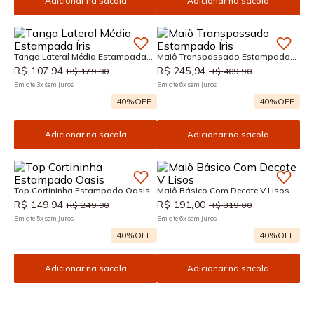
Adicionar na sacola
Adicionar na sacola
Tanga Lateral Média Estampada
Maiô Transpassado Estampado
Íris
Íris
R$
107
,
94
R$
245
,
94
R$
179
,
90
R$
409
,
90
Em até
3
x
sem juros
Em até
6
x
sem juros
40%
OFF
40%
OFF
Adicionar na sacola
Adicionar na sacola
Top Cortininha Estampado Oasis
Maiô Básico Com Decote V Lisos
R$
149
,
94
R$
191
,
00
R$
249
,
90
R$
319
,
00
Em até
5
x
sem juros
Em até
6
x
sem juros
40%
OFF
40%
OFF
Adicionar na sacola
Adicionar na sacola