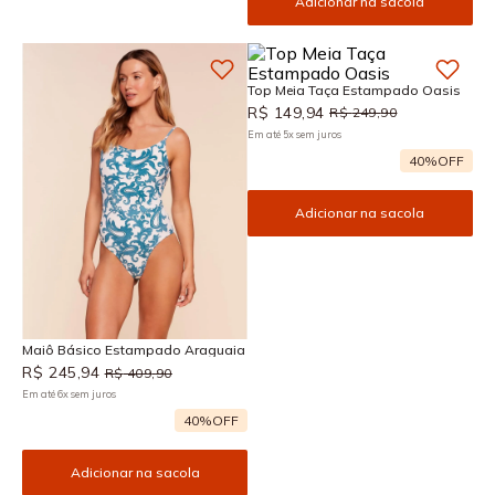
Adicionar na sacola
Top Meia Taça Estampado Oasis
R$
149
,
94
R$
249
,
90
Em até
5
x
sem juros
40%
OFF
Adicionar na sacola
Maiô Básico Estampado Araguaia
R$
245
,
94
R$
409
,
90
Em até
6
x
sem juros
40%
OFF
Adicionar na sacola