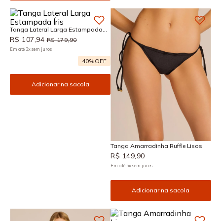
Tanga Lateral Larga Estampada
Íris
R$
107
,
94
R$
179
,
90
Em até
3
x
sem juros
40%
OFF
Adicionar na sacola
Tanga Amarradinha Ruffle Lisos
R$
149
,
90
Em até
5
x
sem juros
Adicionar na sacola