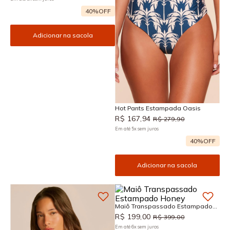
40%
OFF
Adicionar na sacola
Hot Pants Estampada Oasis
R$
167
,
94
R$
279
,
90
Em até
5
x
sem juros
40%
OFF
Adicionar na sacola
Maiô Transpassado Estampado
Honey
R$
199
,
00
R$
399
,
00
Em até
6
x
sem juros