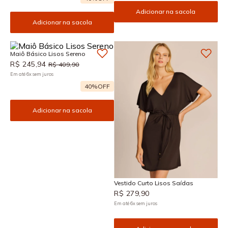
Adicionar na sacola
Adicionar na sacola
Maiô Básico Lisos Sereno
R$
245
,
94
R$
409
,
90
Em até
6
x
sem juros
40%
OFF
Adicionar na sacola
Vestido Curto Lisos Saídas
R$
279
,
90
Em até
6
x
sem juros