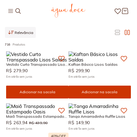
Relevância
716
Produtos
Vestido Curto Transpassado Lisos
Kaftan Básico Lisos Saídas
Saídas
R$
279
,
90
R$
299
,
90
Em até
6
x
sem juros
Em até
6
x
sem juros
Adicionar na sacola
Adicionar na sacola
Maiô Transpassado Estampado
Tanga Amarradinha Ruffle Lisos
Oasis
R$
263
,
94
R$
149
,
90
R$
439
,
90
Em até
6
x
sem juros
Em até
5
x
sem juros
40%
OFF