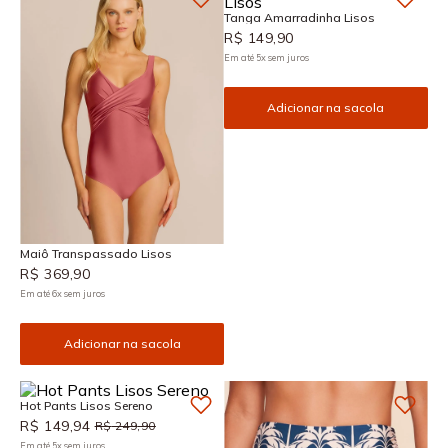
Tanga Amarradinha Lisos
R$
149
,
90
Em até
5
x
sem juros
Adicionar na sacola
Maiô Transpassado Lisos
R$
369
,
90
Em até
6
x
sem juros
Adicionar na sacola
Hot Pants Lisos Sereno
R$
149
,
94
R$
249
,
90
Em até
5
x
sem juros