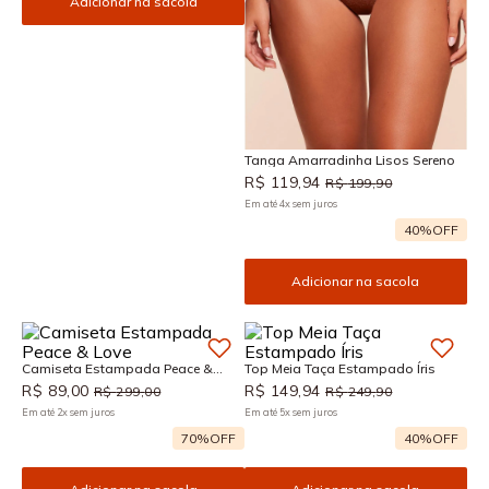
Adicionar na sacola
Tanga Amarradinha Lisos Sereno
R$
119
,
94
R$
199
,
90
Em até
4
x
sem juros
40%
OFF
Adicionar na sacola
Camiseta Estampada Peace &
Top Meia Taça Estampado Íris
Love
R$
89
,
00
R$
149
,
94
R$
299
,
00
R$
249
,
90
Em até
2
x
sem juros
Em até
5
x
sem juros
70%
OFF
40%
OFF