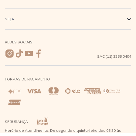
Conecte-se
Minha Conta
Compra Segura
SEJA
+
Meus pedidos
Formas de Pagamento
Seja uma revendedora
REDES SOCIAIS
Wishlist
Entrega e Frete
SAC (11) 2388 0404
Trocas e Devoluções
FORMAS DE PAGAMENTO
Direito de Arrependimento
Política de Privacidade
Regras promocionais
SEGURANÇA
Horário de Atendimento: De segunda a quinta-feira das 08:30 às
17:30 e sexta-feira até as 16:30, exceto feriados - Rua Alpont, 428