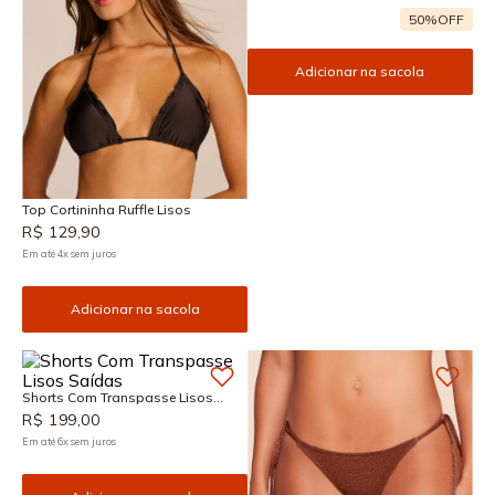
50%
OFF
Adicionar na sacola
Top Cortininha Ruffle Lisos
R$
129
,
90
Em até
4
x
sem juros
Adicionar na sacola
Shorts Com Transpasse Lisos
Saídas
R$
199
,
00
Em até
6
x
sem juros