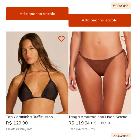
50%
OFF
Adicionar na sacola
Adicionar na sacola
Top Cortininha Ruffle Lisos
Tanga Amarradinha Lisos Sereno
R$
129
,
90
R$
119
,
94
R$
199
,
90
Em até
4
x
sem juros
Em até
4
x
sem juros
40%
OFF