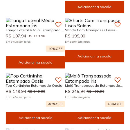
Adicionar na sacola
Tanga Lateral Média Estampada
Shorts Com Transpasse Lisos
Íris
Saídas
R$
107
,
94
R$
199
,
00
R$
179
,
90
Em até
3
x
sem juros
Em até
6
x
sem juros
40%
OFF
Adicionar na sacola
Adicionar na sacola
Top Cortininha Estampado Oasis
Maiô Transpassado Estampado
Íris
R$
149
,
94
R$
245
,
94
R$
249
,
90
R$
409
,
90
Em até
5
x
sem juros
Em até
6
x
sem juros
40%
OFF
40%
OFF
Adicionar na sacola
Adicionar na sacola