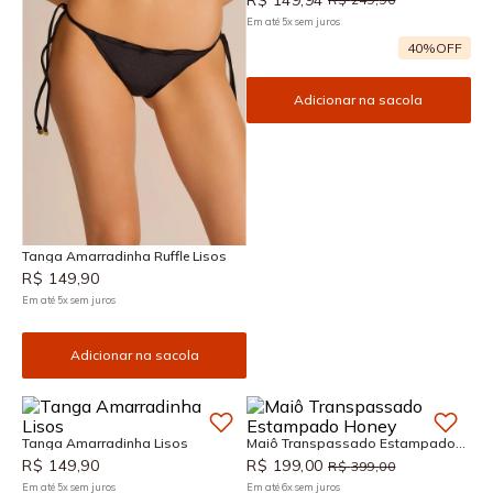
Em até
5
x
sem juros
40%
OFF
Adicionar na sacola
Tanga Amarradinha Ruffle Lisos
R$
149
,
90
Em até
5
x
sem juros
Adicionar na sacola
Tanga Amarradinha Lisos
Maiô Transpassado Estampado
Honey
R$
149
,
90
R$
199
,
00
R$
399
,
00
Em até
5
x
sem juros
Em até
6
x
sem juros