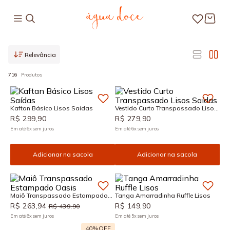
Relevância
716
Produtos
Kaftan Básico Lisos Saídas
Vestido Curto Transpassado Lisos
Saídas
R$
299
,
90
R$
279
,
90
Em até
6
x
sem juros
Em até
6
x
sem juros
Adicionar na sacola
Adicionar na sacola
Maiô Transpassado Estampado
Tanga Amarradinha Ruffle Lisos
Oasis
R$
263
,
94
R$
149
,
90
R$
439
,
90
Em até
6
x
sem juros
Em até
5
x
sem juros
40%
OFF