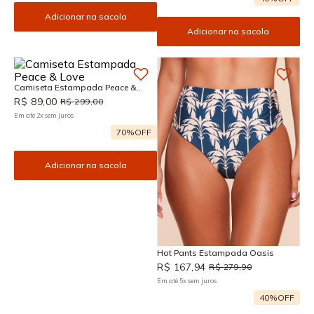
Adicionar na sacola
Adicionar na sacola
Camiseta Estampada Peace &
Love
R$
89
,
00
R$
299
,
00
Em até
2
x
sem juros
70%
OFF
Adicionar na sacola
Hot Pants Estampada Oasis
R$
167
,
94
R$
279
,
90
Em até
5
x
sem juros
40%
OFF