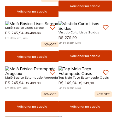
Adicionar na sacola
Adicionar na sacola
Maiô Básico Lisos Sereno
Vestido Curto Lisos Saídas
R$
245
,
94
R$
409
,
90
R$
279
,
90
Em até
6
x
sem juros
Em até
6
x
sem juros
40%
OFF
Adicionar na sacola
Adicionar na sacola
Maiô Básico Estampado Araguaia
Top Meia Taça Estampado Oasis
R$
245
,
94
R$
149
,
94
R$
409
,
90
R$
249
,
90
Em até
6
x
sem juros
Em até
5
x
sem juros
40%
OFF
40%
OFF
Adicionar na sacola
Adicionar na sacola