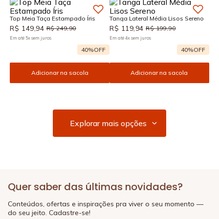
Top Meia Taça Estampado Íris
Tanga Lateral Média Lisos Sereno
R$
149
,
94
R$
119
,
94
R$
249
,
90
R$
199
,
90
Em até
5
x
sem juros
Em até
4
x
sem juros
40%
OFF
40%
OFF
Adicionar na sacola
Adicionar na sacola
Quer saber das últimas novidades?
Conteúdos, ofertas e inspirações pra viver o seu momento —
do seu jeito. Cadastre-se!