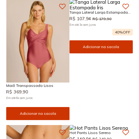
Tanga Lateral Larga Estampada
Íris
R$
107
,
94
R$
179
,
90
Em até
3
x
sem juros
40%
OFF
Adicionar na sacola
Maiô Transpassado Lisos
R$
369
,
90
Em até
6
x
sem juros
Adicionar na sacola
Hot Pants Lisos Sereno
R$
149
,
94
R$
249
,
90