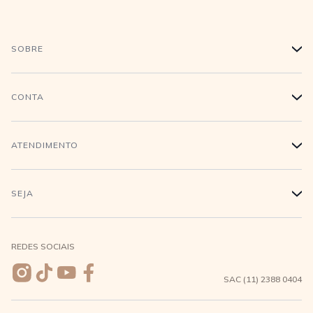
SOBRE
+
História
CONTA
+
Trabalhe conosco
Login
ATENDIMENTO
+
Conecte-se
Minha Conta
Compra Segura
SEJA
+
Meus pedidos
Formas de Pagamento
Seja uma revendedora
REDES SOCIAIS
Wishlist
Entrega e Frete
SAC (11) 2388 0404
Trocas e Devoluções