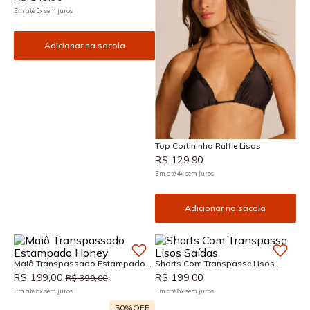
Em até
5
x
sem juros
Adicionar na sacola
Top Cortininha Ruffle Lisos
R$
129
,
90
Em até
4
x
sem juros
Adicionar na sacola
Maiô Transpassado Estampado
Shorts Com Transpasse Lisos
Honey
Saídas
R$
199
,
00
R$
199
,
00
R$
399
,
00
Em até
6
x
sem juros
Em até
6
x
sem juros
50%
OFF