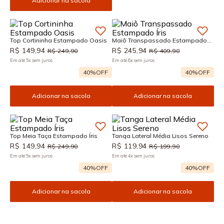
Adicionar na sacola
Top Cortininha Estampado Oasis
Maiô Transpassado Estampado
Íris
R$
149
,
94
R$
245
,
94
R$
249
,
90
R$
409
,
90
Em até
5
x
sem juros
Em até
6
x
sem juros
40%
OFF
40%
OFF
Adicionar na sacola
Adicionar na sacola
Top Meia Taça Estampado Íris
Tanga Lateral Média Lisos Sereno
R$
149
,
94
R$
119
,
94
R$
249
,
90
R$
199
,
90
Em até
5
x
sem juros
Em até
4
x
sem juros
40%
OFF
40%
OFF
Adicionar na sacola
Adicionar na sacola