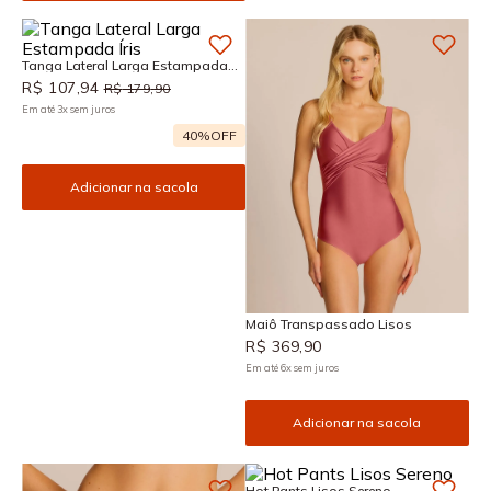
Tanga Lateral Larga Estampada
Íris
R$
107
,
94
R$
179
,
90
Em até
3
x
sem juros
40%
OFF
Adicionar na sacola
Maiô Transpassado Lisos
R$
369
,
90
Em até
6
x
sem juros
Adicionar na sacola
Hot Pants Lisos Sereno