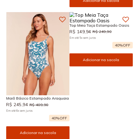
Adicionar na sacola
Top Meia Taça Estampado Oasis
R$
149
,
94
R$
249
,
90
Em até
5
x
sem juros
40%
OFF
Adicionar na sacola
Maiô Básico Estampado Araguaia
R$
245
,
94
R$
409
,
90
Em até
6
x
sem juros
40%
OFF
Adicionar na sacola