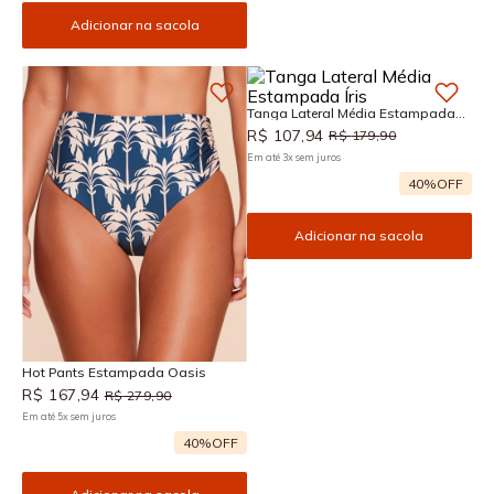
Adicionar na sacola
Tanga Lateral Média Estampada
Íris
R$
107
,
94
R$
179
,
90
Em até
3
x
sem juros
40%
OFF
Adicionar na sacola
Hot Pants Estampada Oasis
R$
167
,
94
R$
279
,
90
Em até
5
x
sem juros
40%
OFF