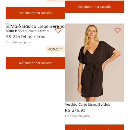
Adicionar na sacola
Adicionar na sacola
Maiô Básico Lisos Sereno
R$
245
,
94
R$
409
,
90
Em até
6
x
sem juros
40%
OFF
Adicionar na sacola
Vestido Curto Lisos Saídas
R$
279
,
90
Em até
6
x
sem juros