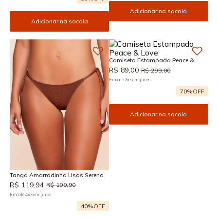
Adicionar na sacola
Adicionar na sacola
Camiseta Estampada Peace &
Love
R$
89
,
00
R$
299
,
00
Em até
2
x
sem juros
70%
OFF
Adicionar na sacola
Tanga Amarradinha Lisos Sereno
R$
119
,
94
R$
199
,
90
Em até
4
x
sem juros
40%
OFF