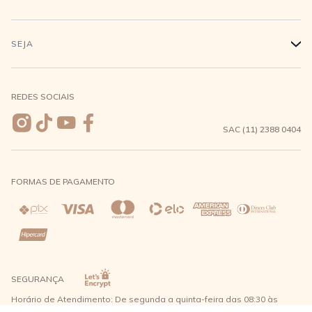
Conecte-se
Minha Conta
Compra Segura
SEJA
+
Meus pedidos
Formas de Pagamento
Seja uma revendedora
REDES SOCIAIS
Wishlist
Entrega e Frete
SAC (11) 2388 0404
Trocas e Devoluções
FORMAS DE PAGAMENTO
Direito de Arrependimento
Política de Privacidade
Regras promocionais
SEGURANÇA
Horário de Atendimento: De segunda a quinta-feira das 08:30 às
17:30 e sexta-feira até as 16:30, exceto feriados - Rua Alpont, 428