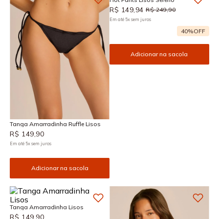
R$
149
,
94
R$
249
,
90
Em até
5
x
sem juros
40%
OFF
Adicionar na sacola
Tanga Amarradinha Ruffle Lisos
R$
149
,
90
Em até
5
x
sem juros
Adicionar na sacola
Tanga Amarradinha Lisos
R$
149
,
90