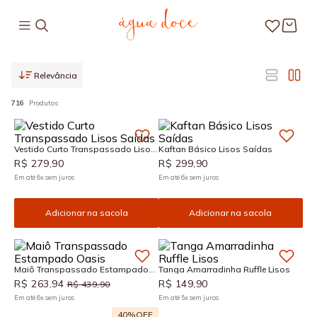
Relevância
716
Produtos
Vestido Curto Transpassado Lisos
Kaftan Básico Lisos Saídas
Saídas
R$
279
,
90
R$
299
,
90
Em até
6
x
sem juros
Em até
6
x
sem juros
Adicionar na sacola
Adicionar na sacola
Maiô Transpassado Estampado
Tanga Amarradinha Ruffle Lisos
Oasis
R$
263
,
94
R$
149
,
90
R$
439
,
90
Em até
6
x
sem juros
Em até
5
x
sem juros
40%
OFF