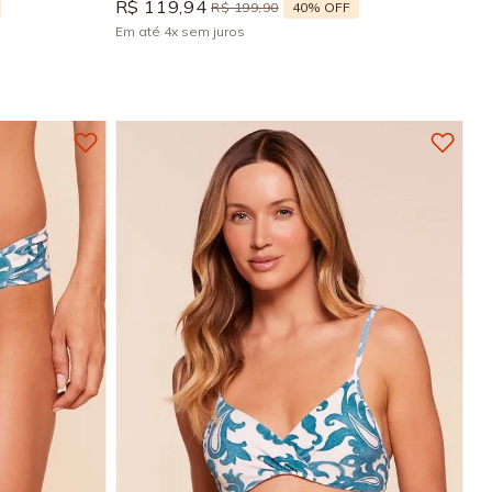
R$
119
,
94
40%
OFF
R$
199
,
90
Em até
4
x
sem juros