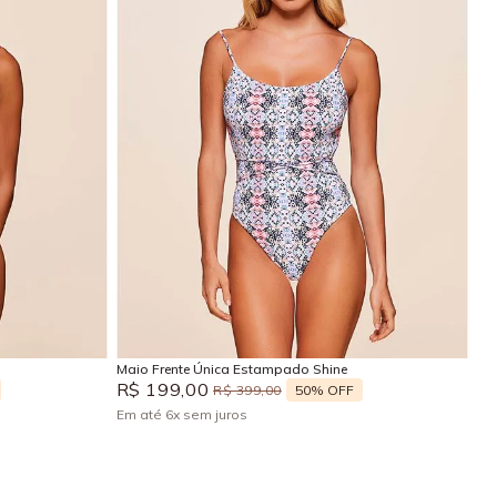
M
Adicionar na sacola
Maio Frente Única Estampado Shine
R$
199
,
00
50%
OFF
R$
399
,
00
Em até
6
x
sem juros