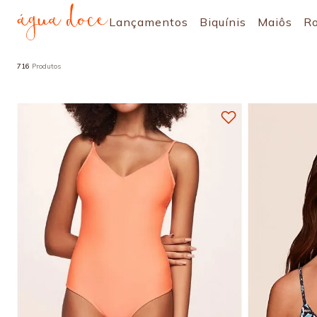
Lançamentos
Biquínis
Maiôs
R
716
Produtos