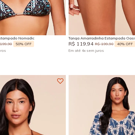
M
G
GG
M
G
GG
Adicionar na sacola
Adicionar na sacola
 Estampado Nomadic
Tanga Amarradinha Estampada Oasi
R$
119
,
94
50%
OFF
40%
OFF
199
,
90
R$
199
,
90
uros
Em até
4
x
sem juros