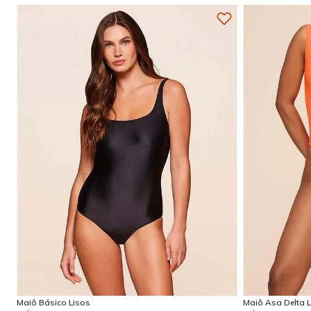
P
GG
P
Adicionar na sacola
Maiô Básico Lisos
Maiô Asa Delta L