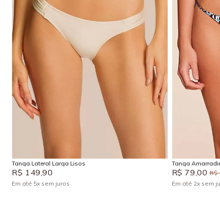
P
M
G
GG
Adicionar na sacola
Tanga Lateral Larga Lisos
Tanga Amarradi
R$
149
,
90
R$
79
,
00
R$
Em até
5
x
sem juros
Em até
2
x
sem j