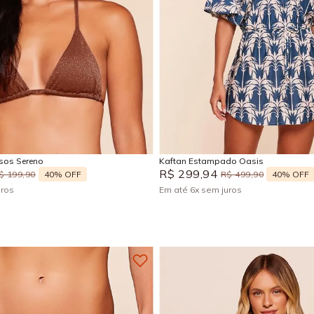
M
G
GG
M
G
GG
Adicionar na sacola
Adicionar na sacola
isos Sereno
Kaftan Estampado Oasis
R$
299
,
94
40%
OFF
40%
OFF
$
199
,
90
R$
499
,
90
uros
Em até
6
x
sem juros