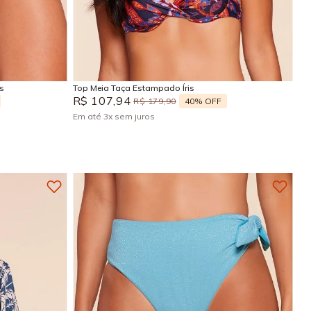
P
M
GG
Adicionar na sacola
s
Top Meia Taça Estampado Íris
R$
107
,
94
40%
OFF
R$
179
,
90
Em até
3
x
sem juros