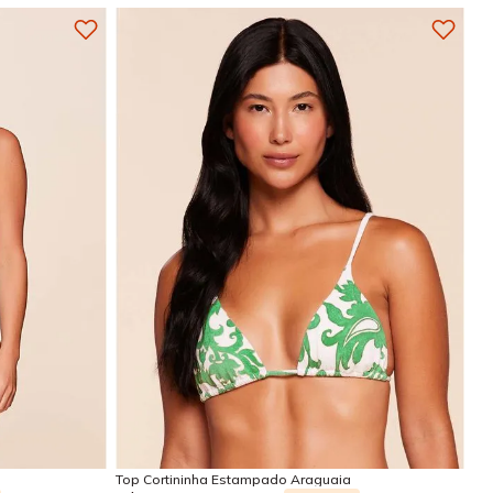
GG
M
G
GG
Adicionar na sacola
Top Cortininha Estampado Araguaia