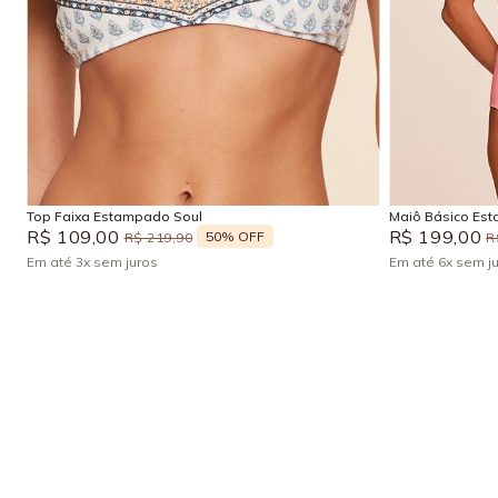
M
Adicionar na sacola
Top Faixa Estampado Soul
Maiô Básico Es
R$
109
,
00
R$
199
,
00
50%
OFF
R$
219
,
90
R
Em até
3
x
sem juros
Em até
6
x
sem j