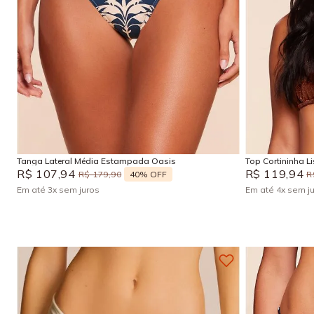
GG
P
Adicionar na sacola
Tanga Lateral Média Estampada Oasis
Top Cortininha L
R$
107
,
94
R$
119
,
94
40%
OFF
R$
179
,
90
R
Em até
3
x
sem juros
Em até
4
x
sem j