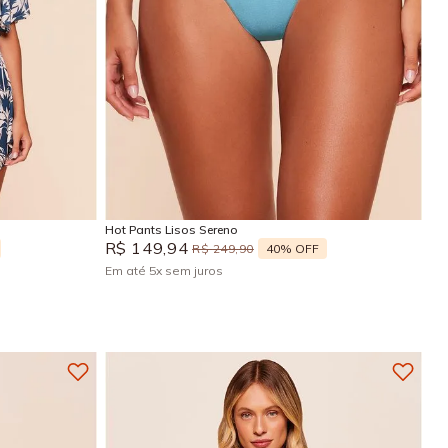
P
M
G
GG
Adicionar na sacola
Hot Pants Lisos Sereno
R$
149
,
94
40%
OFF
R$
249
,
90
Em até
5
x
sem juros