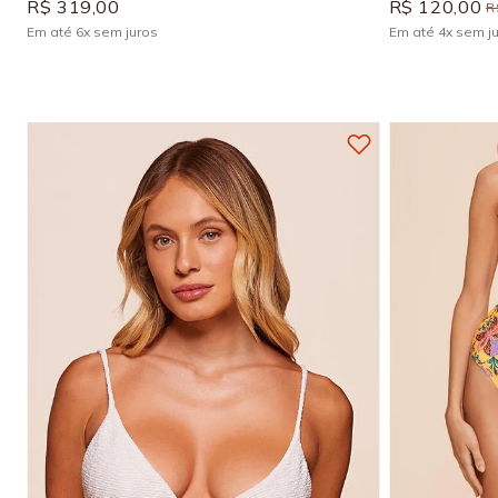
R$
319
,
00
R$
120
,
00
R
Em até
6
x
sem juros
Em até
4
x
sem j