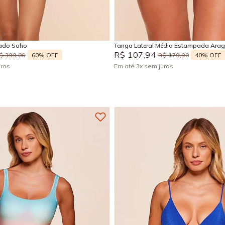
P
EG
P
GG
M
Adicionar na sacola
Adicionar na sacola
ado Soho
Tanga Lateral Média Estampada Arag
R$
107
,
94
60%
OFF
40%
OFF
$
399
,
00
R$
179
,
90
uros
Em até
3
x
sem juros