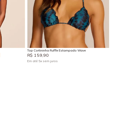
GG
P
M
G
GG
Adicionar na sacola
Top Cortininha Ruffle Estampado Wave
R$
159
,
90
Em até
5
x
sem juros