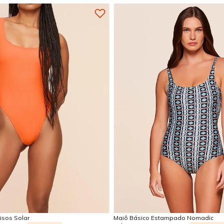
G
GG
M
P
M
G
Adicionar na sacola
Adicionar na sacola
isos Solar
Maiô Básico Estampado Nomadic