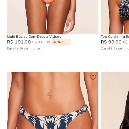
P
M
Adicionar na sacola
Maiô Básico Com Decote V Lisos
Top Cortininha
R$
191
,
00
R$
99
,
00
40%
OFF
R$
319
,
00
R$
Em até
6
x
sem juros
Em até
3
x
sem j
+
2