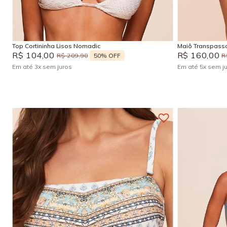
P
M
G
GG
Adicionar na sacola
Top Cortininha Lisos Nomadic
Maiô Transpass
R$
104
,
00
R$
160
,
00
50%
OFF
R$
209
,
90
R
Em até
3
x
sem juros
Em até
5
x
sem j