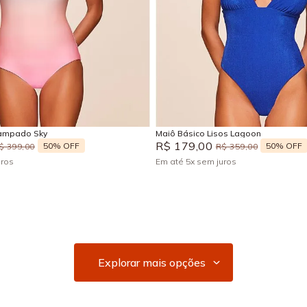
M
GG
P
M
G
Adicionar na sacola
Adicionar na sacola
tampado Sky
Maiô Básico Lisos Lagoon
R$
179
,
00
50%
OFF
50%
OFF
$
399
,
00
R$
359
,
00
uros
Em até
5
x
sem juros