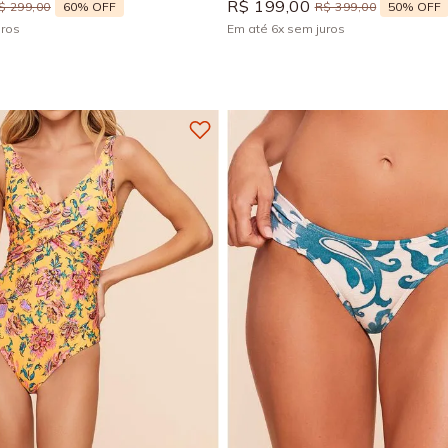
R$
199
,
00
60%
OFF
50%
OFF
$
299
,
00
R$
399
,
00
uros
Em até
6
x
sem juros