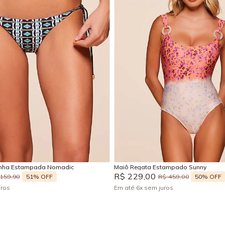
M
G
GG
P
M
GG
Adicionar na sacola
Adicionar na sacola
nha Estampada Nomadic
Maiô Regata Estampado Sunny
R$
229
,
00
51%
OFF
50%
OFF
159
,
90
R$
459
,
00
uros
Em até
6
x
sem juros