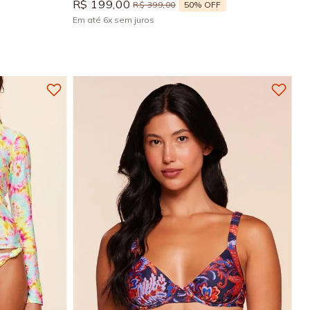
R$
199
,
00
50%
OFF
R$
399
,
00
Em até
6
x
sem juros