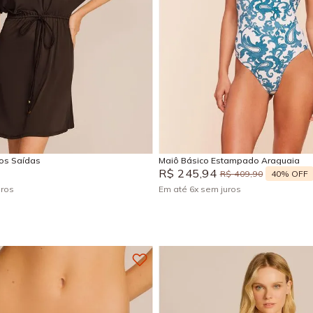
M
G
GG
P
M
G
Adicionar na sacola
Adicionar na sacola
sos Saídas
Maiô Básico Estampado Araguaia
R$
245
,
94
40%
OFF
R$
409
,
90
uros
Em até
6
x
sem juros
+
4