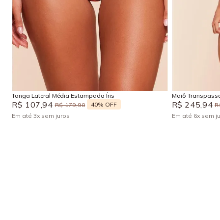
P
M
G
GG
P
M
Adicionar na sacola
Tanga Lateral Média Estampada Íris
Maiô Transpassa
R$
107
,
94
R$
245
,
94
40%
OFF
R$
179
,
90
R
Em até
3
x
sem juros
Em até
6
x
sem j