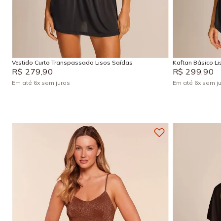
P
M
G
GG
P
Adicionar na sacola
Vestido Curto Transpassado Lisos Saídas
Kaftan Básico L
R$
279
,
90
R$
299
,
90
Em até
6
x
sem juros
Em até
6
x
sem j
+
4