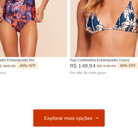
G
GG
EG
G
GG
Adicionar na sacola
Adicionar na sacola
do Estampado Íris
Top Cortininha Estampado Oasis
R$
149
,
94
40%
OFF
40%
OFF
$
409
,
90
R$
249
,
90
uros
Em até
5
x
sem juros