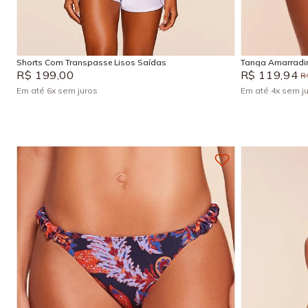
G
P
M
P
Adicionar na sacola
Shorts Com Transpasse Lisos Saídas
Tanga Amarradin
R$
199
,
00
R$
119
,
94
R
Em até
6
x
sem juros
Em até
4
x
sem j
+
4