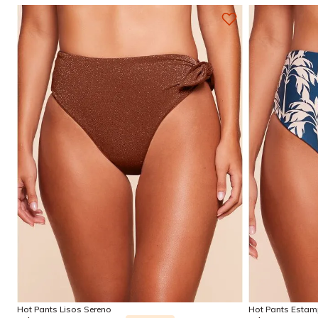
P
M
G
GG
Adicionar na sacola
Hot Pants Lisos Sereno
Hot Pants Esta