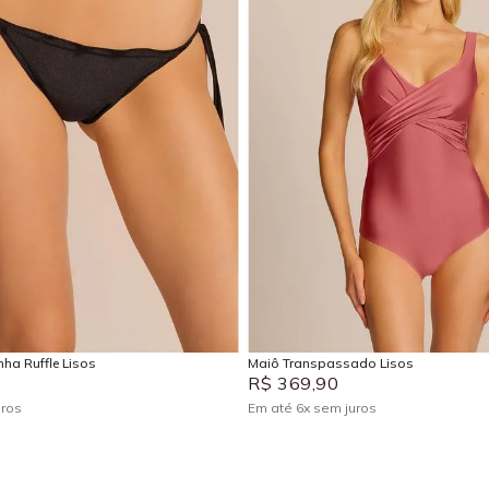
P
M
G
GG
P
M
G
GG
Adicionar na sacola
Adicionar na sacola
ha Ruffle Lisos
Maiô Transpassado Lisos
R$
369
,
90
uros
Em até
6
x
sem juros
+
1