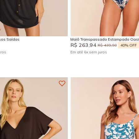
M
G
GG
P
M
EG
Adicionar na sacola
Adicionar na sacola
isos Saídas
Maiô Transpassado Estampado Oas
R$
263
,
94
40%
OFF
R$
439
,
90
uros
Em até
6
x
sem juros
+
5