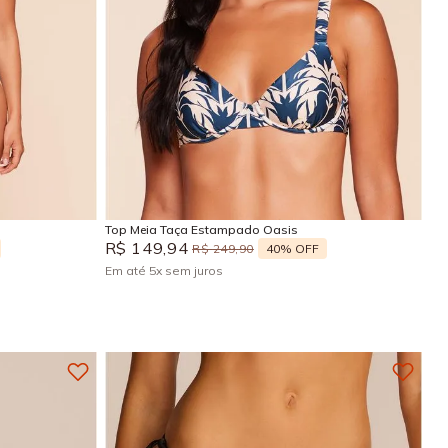
GG
P
M
G
Adicionar na sacola
Top Meia Taça Estampado Oasis
R$
149
,
94
40%
OFF
R$
249
,
90
Em até
5
x
sem juros