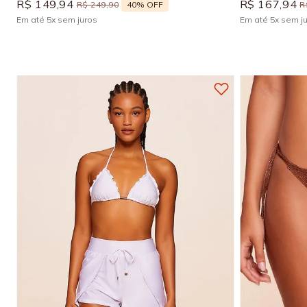
R$
149
,
94
R$
167
,
94
40%
OFF
R$
249
,
90
R
Em até
5
x
sem juros
Em até
5
x
sem j