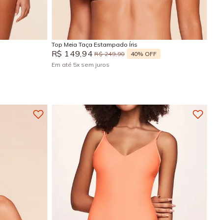
P
M
G
GG
Adicionar na sacola
Top Meia Taça Estampado Íris
R$
149
,
94
40%
OFF
R$
249
,
90
Em até
5
x
sem juros