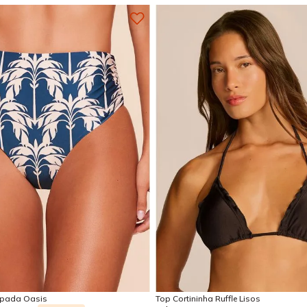
P
M
G
PP
P
M
G
Adicionar na sacola
Adicionar na sacola
mpada Oasis
Top Cortininha Ruffle Lisos