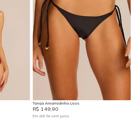
EG
P
M
G
GG
Adicionar na sacola
Tanga Amarradinha Lisos
R$
149
,
90
Em até
5
x
sem juros