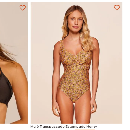
GG
G
GG
EG
Adicionar na sacola
Maiô Transpassado Estampado Honey