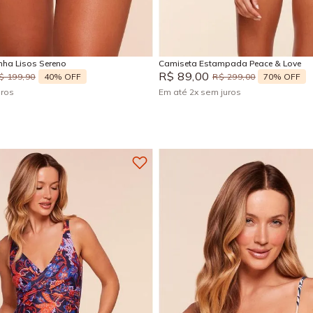
M
G
GG
M
Adicionar na sacola
Adicionar na sacola
ha Lisos Sereno
Camiseta Estampada Peace & Love
R$
89
,
00
40%
OFF
70%
OFF
$
199
,
90
R$
299
,
00
uros
Em até
2
x
sem juros