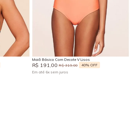
P
M
Adicionar na sacola
Maiô Básico Com Decote V Lisos
R$
191
,
00
40%
OFF
R$
319
,
00
Em até
6
x
sem juros
+
2