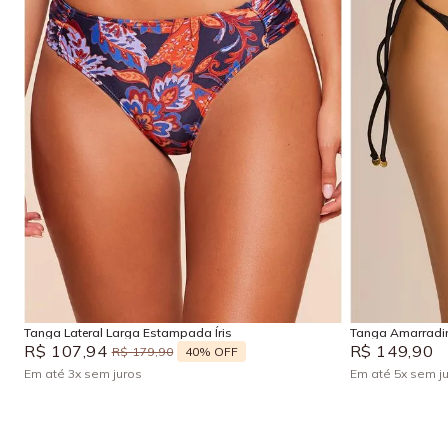
P
M
PP
Adicionar na sacola
Tanga Lateral Larga Estampada Íris
Tanga Amarradin
R$
107
,
94
R$
149
,
90
40%
OFF
R$
179
,
90
Em até
3
x
sem juros
Em até
5
x
sem j