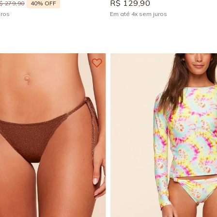
R$
129
,
90
40%
OFF
$
279
,
90
uros
Em até
4
x
sem juros
+
1