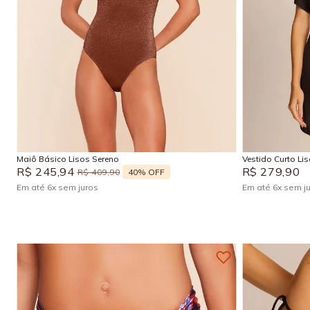
P
M
G
GG
P
Adicionar na sacola
Maiô Básico Lisos Sereno
Vestido Curto Li
R$
245
,
94
R$
279
,
90
40%
OFF
R$
409
,
90
Em até
6
x
sem juros
Em até
6
x
sem j