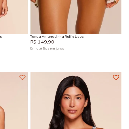
PP
P
M
G
GG
Adicionar na sacola
is
Tanga Amarradinha Ruffle Lisos
R$
149
,
90
Em até
5
x
sem juros