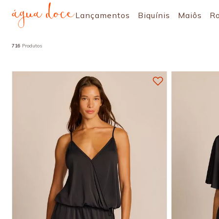
Lançamentos
Biquínis
Maiôs
R
716
Produtos